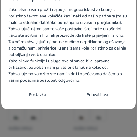
Columbia
Konos™ TRS
Kako bismo vam pružili najbolje moguće iskustvo kupnje,
koristimo takozvane kolačiće kao i neki od naših partnera (to su
male tekstualne datoteke pohranjene u vašem pregledniku).
Zahvaljujući njima pamte vaše postavke, što imate u košarici,
90,00
€
100,00
€
kako ste sortirali i filtrirali proizvode, da li ste prijavljeni i slično.
67,99
€
74,99
€
Dodati 'Muške sandale Columbia Peakfreak Rush™ Shand
Dodati 'Muške cipele Col
Također zahvaljujući njima, ne nudimo neprikladno oglašavanje,
a pomažu nam, primjerice, u analizama koje koristimo za daljnje
poboljšanje web stranice.
-25
%
Kako bi sve funkcije i usluge ove stranice bile ispravno
prikazane, potreban nam je vaš pristanak na kolačiće.
Zahvaljujemo vam što ste nam ih dali i obećavamo da ćemo s
vašim podacima postupati odgovorno.
Postavljanje suglasnosti s kategorijama
Postavke
Prihvati sve
kolačića
Neophodno
Neophodno
-
Naša web stranica ne bi ispravno funkcionirala
bez potrebnih kolačića.
.
UVIJEK AKTIVAN
MUŠKE CIPELE
MUŠKE CIPELE
Recenzije kupaca
Recenzije kup