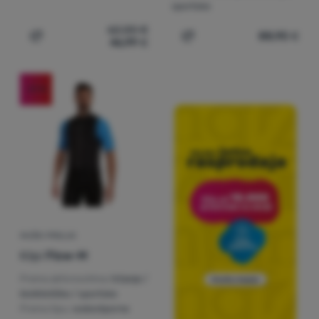
sportske
62,00
€
88,90
€
46,99
€
Dodati 'Muški prsluk Alpine Pro Hard' za usporedbu
Dodati 'Muški prsluk High
-21
%
MUŠKI PRSLUK
Kilpi
Flow-M
Prema aktivnostima:
trčanje /
biciklističke / sportske
Prema tipu:
vodootporne