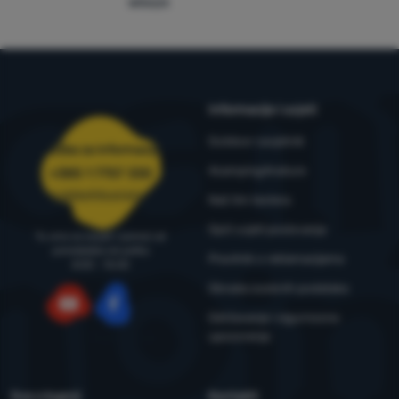
WRA24
Informacije i uvjeti
Outdoor savjetnik
Služba za informacije
4camping4nature
+385 1 7757 330
narudzbe@4camping.hr
Naš tim testera
Opći uvjeti poslovanja
Tu smo za savjet i pomoć od
ponedjeljka do petka
Pravilnik o reklamacijama
8:00 - 15:00
Obrada osobnih podataka
Održavanje i sigurnosna
YouTube
Facebook
upozorenja
Sve o kupnji
Kontakti