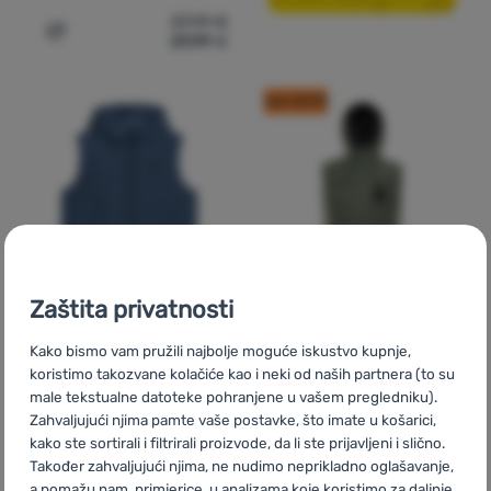
37,99
€
29,99
€
Dodati 'Muški prsluk Kilpi Flow-M' za usporedbu
kod: OUT10
Zaštita privatnosti
Kako bismo vam pružili najbolje moguće iskustvo kupnje,
MUŠKI PRSLUK
MUŠKI PRSLUK
koristimo takozvane kolačiće kao i neki od naših partnera (to su
4F
Vest Jacket M225
Alpine Pro
Hard
male tekstualne datoteke pohranjene u vašem pregledniku).
Zahvaljujući njima pamte vaše postavke, što imate u košarici,
Prema aktivnostima:
kako ste sortirali i filtrirali proizvode, da li ste prijavljeni i slično.
slobodne aktivnosti /
Također zahvaljujući njima, ne nudimo neprikladno oglašavanje,
turističke / ski planinarenje /
a pomažu nam, primjerice, u analizama koje koristimo za daljnje