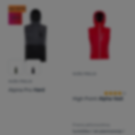
kod: OUT10
Prijava /
-24
%
registracija
MUŠKI PRSLUK
Recenzije kup
MUŠKI PRSLUK
Alpine Pro
Hard
High Point
Alpha Vest
Prema aktivnostima:
turističke / ski planinarenje /