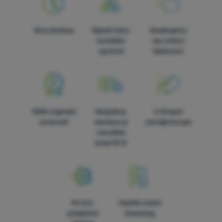
Brza dostava
Najveći izbor
Savjetujemo
turističke
vas online i
opreme!
telefonom
100% originalni
Besplatna
U trinaest
proizvodi
dostava za
zemalja Europe
narudžbe
iznad 59 €
Mi smo
Vlastite marke
pobjednici
4camping