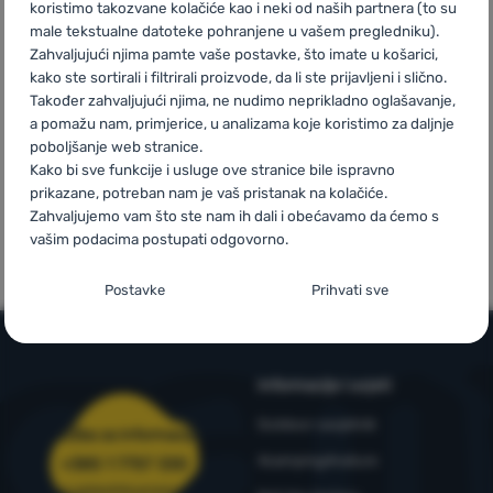
100% originalni
Besplatna
U trinaest
koristimo takozvane kolačiće kao i neki od naših partnera (to su
proizvodi
dostava za
zemalja Europe
male tekstualne datoteke pohranjene u vašem pregledniku).
Prijava /
narudžbe
Zahvaljujući njima pamte vaše postavke, što imate u košarici,
iznad 59 €
registracija
kako ste sortirali i filtrirali proizvode, da li ste prijavljeni i slično.
Također zahvaljujući njima, ne nudimo neprikladno oglašavanje,
a pomažu nam, primjerice, u analizama koje koristimo za daljnje
poboljšanje web stranice.
Kako bi sve funkcije i usluge ove stranice bile ispravno
prikazane, potreban nam je vaš pristanak na kolačiće.
Mi smo
Vlastite marke
Zahvaljujemo vam što ste nam ih dali i obećavamo da ćemo s
pobjednici
4camping
vašim podacima postupati odgovorno.
WRA24
Postavljanje suglasnosti s kategorijama
Postavke
Prihvati sve
kolačića
Neophodno
Neophodno
-
Naša web stranica ne bi ispravno funkcionirala
bez potrebnih kolačića.
.
Informacije i uvjeti
UVIJEK AKTIVAN
Outdoor savjetnik
Služba za informacije
Neophodni kolačići omogućuju pravilan rad naše web stranice.
4camping4nature
+385 1 7757 330
Preferencijalne i proširene funkcije
Preferencijalne i proširene funkcije
-
Zahvaljujući ovim
Te osnovne funkcije uključuju, na primjer, kibernetičku zaštitu
narudzbe@4camping.hr