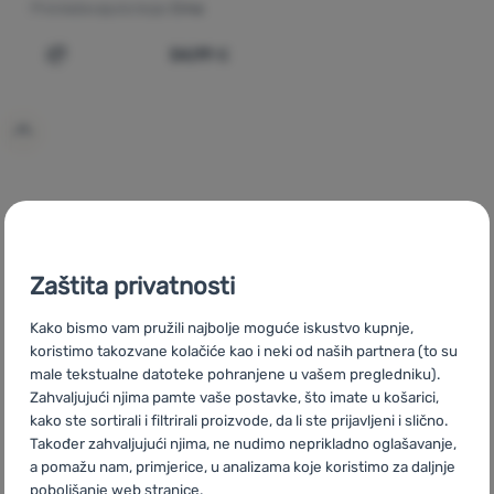
Prevladavajuća boja:
Crna
Prijava /
54,99
€
Dodati 'Ženske zimske kratke hlače Trimm Rondo Short'
registracija
CZ
Dámské zateplené zimní kraťasy
SK
Zateplené zimné
kraťasy
HU
Bélelt téli rövidnadrágok
RO
Pantaloni scurți de
iarnă călduroși
UA
Утеплені зимові шорти
BG
Изолирани
Zaštita privatnosti
зимни къси панталони
PL
Spodenki zimowe ocieplane
IT
Shorts invernali con isolamento termico
ES
Pantalones cortos
Kako bismo vam pružili najbolje moguće iskustvo kupnje,
técnicos
FR
Shorts d'hiver isolants
AT
Wärmende
koristimo takozvane kolačiće kao i neki od naših partnera (to su
Wintershorts
DE
Wärmende Wintershorts
CH
Wärmende
male tekstualne datoteke pohranjene u vašem pregledniku).
Wintershorts
Zahvaljujući njima pamte vaše postavke, što imate u košarici,
kako ste sortirali i filtrirali proizvode, da li ste prijavljeni i slično.
Također zahvaljujući njima, ne nudimo neprikladno oglašavanje,
a pomažu nam, primjerice, u analizama koje koristimo za daljnje
poboljšanje web stranice.