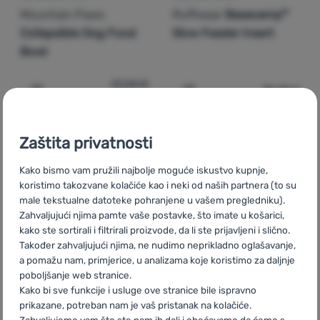
Mountain Paws
Ruffwear
Basecamp™
Collapsible Dog Food
Slow Feeder Insert
Bowl
21,34
€
26,01
€
19,21
€
Dodati 'Zdjelica za psa Mountain Paws Collapsible Dog 
Dodati 'Zdjelica za psa R
Zaštita privatnosti
-10
%
-10
%
Kako bismo vam pružili najbolje moguće iskustvo kupnje,
koristimo takozvane kolačiće kao i neki od naših partnera (to su
male tekstualne datoteke pohranjene u vašem pregledniku).
Zahvaljujući njima pamte vaše postavke, što imate u košarici,
kako ste sortirali i filtrirali proizvode, da li ste prijavljeni i slično.
Također zahvaljujući njima, ne nudimo neprikladno oglašavanje,
a pomažu nam, primjerice, u analizama koje koristimo za daljnje
poboljšanje web stranice.
Kako bi sve funkcije i usluge ove stranice bile ispravno
ZDJELICA ZA PSA
ZDJELICA ZA PSA
prikazane, potreban nam je vaš pristanak na kolačiće.
Ruffwear
Basecamp™
Ruffwear
Basecamp™