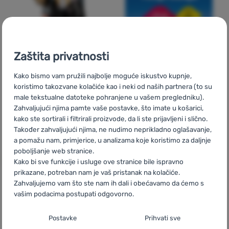
Zaštita privatnosti
ORMA ZA PSA
Kako bismo vam pružili najbolje moguće iskustvo kupnje,
Ruffwear
BackTrak™
koristimo takozvane kolačiće kao i neki od naših partnera (to su
Dog Evacuation Kit
male tekstualne datoteke pohranjene u vašem pregledniku).
Zahvaljujući njima pamte vaše postavke, što imate u košarici,
kako ste sortirali i filtrirali proizvode, da li ste prijavljeni i slično.
158,31
€
Također zahvaljujući njima, ne nudimo neprikladno oglašavanje,
Dodati 'Orma za psa Ruffwear BackTrak™ Dog Evacuation
a pomažu nam, primjerice, u analizama koje koristimo za daljnje
poboljšanje web stranice.
Kako bi sve funkcije i usluge ove stranice bile ispravno
prikazane, potreban nam je vaš pristanak na kolačiće.
Zahvaljujemo vam što ste nam ih dali i obećavamo da ćemo s
vašim podacima postupati odgovorno.
CZ
Batohy a vaky pro i na psy
SK
Batohy a vaky
HU
Hátizsákok és táskák
RO
Rucsacuri și saci
UA
Рюкзаки та
Postavljanje suglasnosti s kategorijama
Postavke
Prihvati sve
сумки
BG
Раници и чанти
PL
Plecaki i torby
IT
Zaini e
kolačića