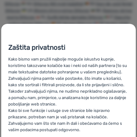
Ortovox
HU
Ortovox Női nyári kabátok
RO
Geci de vară femei
Ortovox
UA
Жіночі літні куртки Ortovox
BG
Дамски летни
Prijava /
якета Ortovox
PL
Kurtki letnie damskie Ortovox
IT
Giacche
registracija
estive donna Ortovox
ES
Verano Ortovox
FR
Vestes d'été
femme Ortovox
AT
Damen-Sommerjacken Ortovox
DE
Damen-Sommerjacken Ortovox
CH
Damen-Sommerjacken
Ortovox
Zaštita privatnosti
Kako bismo vam pružili najbolje moguće iskustvo kupnje,
koristimo takozvane kolačiće kao i neki od naših partnera (to su
male tekstualne datoteke pohranjene u vašem pregledniku).
Zahvaljujući njima pamte vaše postavke, što imate u košarici,
Brza dostava
Najveći izbor
Savjetujemo
kako ste sortirali i filtrirali proizvode, da li ste prijavljeni i slično.
turističke
vas online i
Također zahvaljujući njima, ne nudimo neprikladno oglašavanje,
opreme!
telefonom
a pomažu nam, primjerice, u analizama koje koristimo za daljnje
poboljšanje web stranice.
Kako bi sve funkcije i usluge ove stranice bile ispravno
prikazane, potreban nam je vaš pristanak na kolačiće.
Zahvaljujemo vam što ste nam ih dali i obećavamo da ćemo s
100% originalni
Besplatna
U trinaest
vašim podacima postupati odgovorno.
proizvodi
dostava za
zemalja Europe