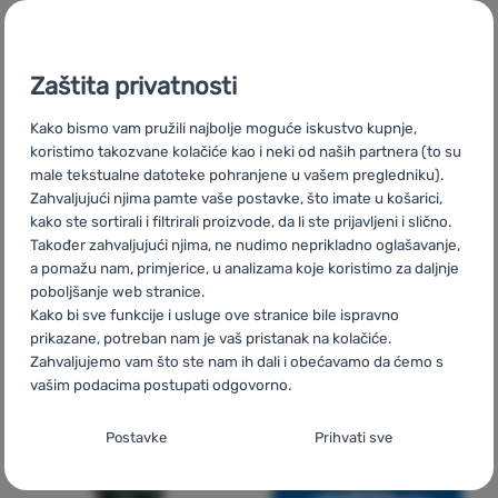
MUŠKA SOFTSHELL JAKNA
Recenzije kupaca
MUŠKA JAKNA
Alpine Pro
Norem 3
Zaštita privatnosti
Alpine Pro
Hoor 2
Prema aktivnostima:
turističke
Kako bismo vam pružili najbolje moguće iskustvo kupnje,
koristimo takozvane kolačiće kao i neki od naših partnera (to su
male tekstualne datoteke pohranjene u vašem pregledniku).
Prema aktivnostima:
Zahvaljujući njima pamte vaše postavke, što imate u košarici,
turističke
kako ste sortirali i filtrirali proizvode, da li ste prijavljeni i slično.
Također zahvaljujući njima, ne nudimo neprikladno oglašavanje,
103,99
€
138,99
€
a pomažu nam, primjerice, u analizama koje koristimo za daljnje
91,99
€
122,99
€
Dodati 'Muška softshell jakna Alpine Pro Hoor 2' za usp
Dodati 'Muška jakna Alpin
poboljšanje web stranice.
Kako bi sve funkcije i usluge ove stranice bile ispravno
kod: OUT10
prikazane, potreban nam je vaš pristanak na kolačiće.
Zahvaljujemo vam što ste nam ih dali i obećavamo da ćemo s
-29
%
vašim podacima postupati odgovorno.
Postavljanje suglasnosti s kategorijama
Postavke
Prihvati sve
kolačića