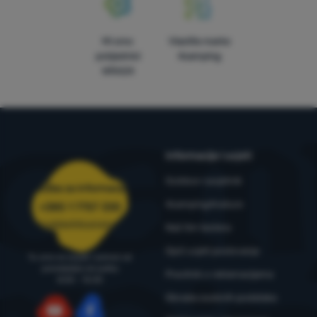
Mi smo
Vlastite marke
pobjednici
4camping
WRA24
Informacije i uvjeti
Outdoor savjetnik
Služba za informacije
4camping4nature
+385 1 7757 330
narudzbe@4camping.hr
Naš tim testera
Opći uvjeti poslovanja
Tu smo za savjet i pomoć od
ponedjeljka do petka
Pravilnik o reklamacijama
8:00 - 15:00
Obrada osobnih podataka