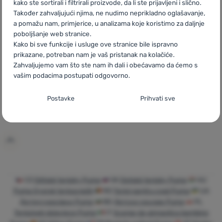
kako ste sortirali i filtrirali proizvode, da li ste prijavljeni i slično.
Također zahvaljujući njima, ne nudimo neprikladno oglašavanje,
a pomažu nam, primjerice, u analizama koje koristimo za daljnje
poboljšanje web stranice.
DJEČJA OBUĆA
DJEČJA OBUĆA
Kako bi sve funkcije i usluge ove stranice bile ispravno
Puma
Carina 3.0 Jr
Puma
Flyer 4 AC+ PS
prikazane, potreban nam je vaš pristanak na kolačiće.
Zahvaljujemo vam što ste nam ih dali i obećavamo da ćemo s
White-Gold
Racing Blue-Lime
vašim podacima postupati odgovorno.
Squeeze-
Postavljanje suglasnosti s kategorijama
Postavke
Prihvati sve
kolačića
48,99
€
31,99
€
Dodati 'Dječja obuća Puma Carina 3.0 Jr White-Gold' za
Dodati 'Dječja obuća Pum
Neophodno
Neophodno
-
Naša web stranica ne bi ispravno funkcionirala
bez potrebnih kolačića.
.
UVIJEK AKTIVAN
Neophodni kolačići omogućuju pravilan rad naše web stranice.
CZ
Dětské tenisky Puma
SK
Detské tenisky Puma
HU
Preferencijalne i proširene funkcije
Preferencijalne i proširene funkcije
-
Zahvaljujući ovim
Te osnovne funkcije uključuju, na primjer, kibernetičku zaštitu
Puma Gyerek teniszcipők
RO
Teniși pentru copii Puma
UA
kolačićima, naša web stranica pamti Vaše postavke.
.
stranice, ispravan prikaz stranice ili prikaz prozorića kolačića.
Дитячі кросівки Puma
BG
Детски кецове Puma
PL
Odobreno
Više informacija
Tenisówki dziecięce Puma
IT
Scarpe da ginnastica bambino