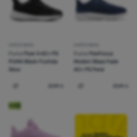
Prijava /
registracija
DJEČJA OBUĆA
DJEČJA OBUĆA
Puma
Flyer 4 AC+ PS
Puma
FlexFocus
PUMA Black-Fuchsia
Modern Blaze Fade
Glow
AC+ PS Persi
31,99
€
31,99
€
Dodati 'Dječja obuća Puma Flyer 4 AC+ PS PUMA Black-
Dodati 'Dječja obuća Pum
Noviteti