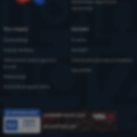
Održavanje i sigurnosna
YouTube
Facebook
upozorenja
Sve o kupnji
Kontakti
Česta pitanja
O nama
Kupnja, dostava
Kontakti
Jednostrani raskid ugovora i
Individualna ponuda za kolektive
povrat
Newsletter
Reklamacije
Korisnički program eXtra
Recenzije