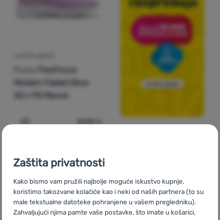
DJEČJA OBUĆA
Puma
FlexFocus
Modern Faded Glow
AC+ PS Mauve
31,99
€
Dodati 'Dječja obuća Puma FlexFocus Modern Faded Gl
Noviteti
Noviteti
Zaštita privatnosti
Kako bismo vam pružili najbolje moguće iskustvo kupnje,
koristimo takozvane kolačiće kao i neki od naših partnera (to su
male tekstualne datoteke pohranjene u vašem pregledniku).
Zahvaljujući njima pamte vaše postavke, što imate u košarici,