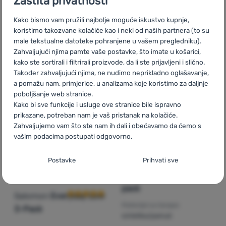
Zaštita privatnosti
7,46
€
3,90
€
Dodati 'Čarape Zulu Sport Low' za usporedbu
Kako bismo vam pružili najbolje moguće iskustvo kupnje,
koristimo takozvane kolačiće kao i neki od naših partnera (to su
male tekstualne datoteke pohranjene u vašem pregledniku).
-30
%
-50
%
Zahvaljujući njima pamte vaše postavke, što imate u košarici,
kako ste sortirali i filtrirali proizvode, da li ste prijavljeni i slično.
Također zahvaljujući njima, ne nudimo neprikladno oglašavanje,
a pomažu nam, primjerice, u analizama koje koristimo za daljnje
poboljšanje web stranice.
Kako bi sve funkcije i usluge ove stranice bile ispravno
prikazane, potreban nam je vaš pristanak na kolačiće.
Zahvaljujemo vam što ste nam ih dali i obećavamo da ćemo s
vašim podacima postupati odgovorno.
Postavljanje suglasnosti s kategorijama
Postavke
Prihvati sve
ČARAPE
ČARAPE
Recenzije kupaca
kolačića
MOOA
Essential Low 3-
Neophodno
pack
Neophodno
-
Naša web stranica ne bi ispravno funkcionirala
Salomon
Everyday Low
bez potrebnih kolačića.
.
Materijal za čarape:
3-Pack
UVIJEK AKTIVAN
sintetika/pamuk