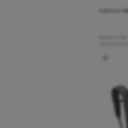
Fjällräven
K
Zapremina:
14 l
Veličina zaslona
Dodati 'Ru