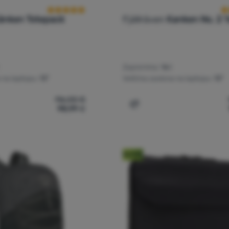
ånken Totepack
Fjällräven
Kanken No. 2 1
Zapremina:
16 l
 na laptopu:
13"
Veličina zaslona na laptopu:
13"
116,00
€
98,99
€
ksak Fjällräven Kånken Totepack' za usporedbu
Dodati 'Ruksak Fjällräven 
Noviteti