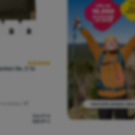
Recenzije kupaca
anken No. 2 16
 na laptopu:
13"
136,99
€
128,99
€
sak Fjällräven Kanken No. 2 16' za usporedbu