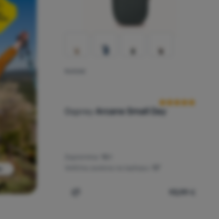
RUKSAK
Recenzije kupaca
Osprey
Arcane Small Day
Zapremina:
10 l
Veličina zaslona na laptopu:
13"
93,99
€
Dodati 'Ruksak Osprey Arcane Small Day'