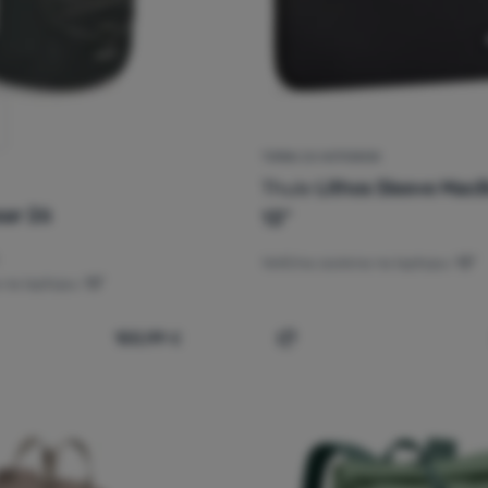
TORBA ZA NOTEBOOK
Thule
Lithos Sleeve MacB
ar 26
13''
Veličina zaslona na laptopu:
13"
 na laptopu:
13"
100,99
€
adski ruksak Osprey Quasar 26' za usporedbu
Dodati 'Torba za notebook