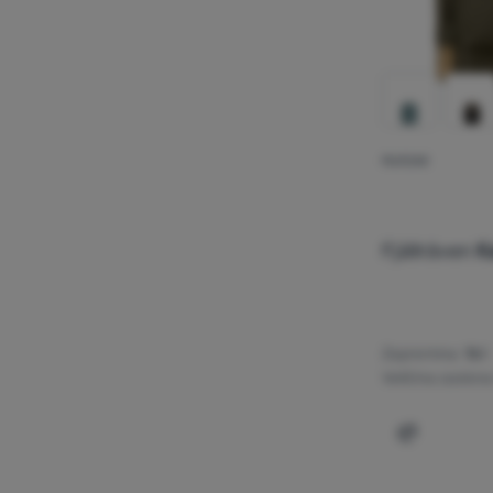
RUKSAK
Fjällräven
K
Zapremina:
16 l
Veličina zaslona
Dodati 'Ruk