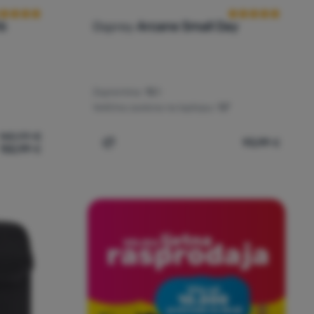
6
Osprey
Arcane Small Day
Zapremina:
10 l
Veličina zaslona na laptopu:
13"
140,99
€
93,99
€
132,99
€
Kanken No. 2 16' za usporedbu
Dodati 'Ruksak Osprey Arcane Small Day'