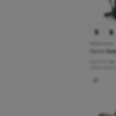
GRADSKI RUKSAK
Osprey
Quas
Zapremina:
26 l
Veličina zaslona
Dodati 'Gr