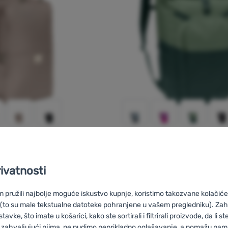
GRADSKI RUKSAK
way Pack 17
Vaude
Okab II
rivatnosti
Zapremina:
25 l
 na laptopu:
13"
Veličina zaslona na laptopu:
13"
pružili najbolje moguće iskustvo kupnje, koristimo takozvane kolačiće 
 (to su male tekstualne datoteke pohranjene u vašem pregledniku). Zah
91,99
€
vke, što imate u košarici, kako ste sortirali i filtrirali proizvode, da li ste 
86,99
€
adski ruksak Vaude Coreway Pack 17' za usporedbu
Dodati 'Gradski ruksak Va
 zahvaljujući njima, ne nudimo neprikladno oglašavanje, a pomažu nam, 