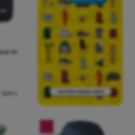
ook Air
32,99
€
 Thule Lithos Sleeve MacBook Air 13''' za usporedbu
-20
%