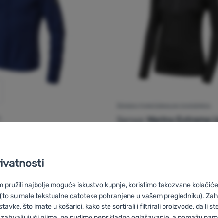
ŽENSKA FUNKCIONALNA DUKSERICA
Sensor
Merino Extreme U
A
Recenzije kupaca
no Upper
rivatnosti
pružili najbolje moguće iskustvo kupnje, koristimo takozvane kolačiće 
 (to su male tekstualne datoteke pohranjene u vašem pregledniku). Zah
vke, što imate u košarici, kako ste sortirali i filtrirali proizvode, da li ste 
98,99
€
 zahvaljujući njima, ne nudimo neprikladno oglašavanje, a pomažu nam, 