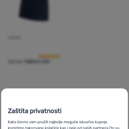
Prijava /
registracija
SUKNJA
Recenzije kupaca
Sensor
Helium Lite
26,99
€
Dodati 'Suknja Sensor Helium Lite' za usporedbu
Zaštita privatnosti
Kako bismo vam pružili najbolje moguće iskustvo kupnje,
koristimo takozvane kolačiće kao i neki od naših partnera (to su