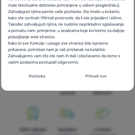
male tekstualne datoteke pohranjene u vašem pregledniku).
CZ
Dámské letní sukně Sensor
SK
Dámske letné sukne Sensor
Zahvaljujući njima pamte vaše postavke, što imate u košarici,
HU
Sensor Nyári szoknyák
RO
Fuste de vară femei Sensor
kako ste sortirali i filtrirali proizvode, da li ste prijavljeni i slično.
UA
Жіночі літні спідниці Sensor
BG
Дамски летни поли
Također zahvaljujući njima, ne nudimo neprikladno oglašavanje,
Sensor
PL
Spódnice letnie Sensor
IT
Gonne estive donna
a pomažu nam, primjerice, u analizama koje koristimo za daljnje
Sensor
ES
Faldas verano mujer Sensor
FR
Jupes d'été
poboljšanje web stranice.
femme Sensor
AT
Damen Sommerröcke Sensor
DE
Damen
Kako bi sve funkcije i usluge ove stranice bile ispravno
Sommerröcke Sensor
CH
Damen Sommerröcke Sensor
prikazane, potreban nam je vaš pristanak na kolačiće.
Zahvaljujemo vam što ste nam ih dali i obećavamo da ćemo s
vašim podacima postupati odgovorno.
Postavljanje suglasnosti s kategorijama
Postavke
Prihvati sve
kolačića
Brza dostava
Najveći izbor
Savjetujemo
turističke
vas online i
Neophodno
Neophodno
-
Naša web stranica ne bi ispravno funkcionirala
opreme!
telefonom
bez potrebnih kolačića.
.
UVIJEK AKTIVAN
Neophodni kolačići omogućuju pravilan rad naše web stranice.
Preferencijalne i proširene funkcije
Preferencijalne i proširene funkcije
-
Zahvaljujući ovim
Te osnovne funkcije uključuju, na primjer, kibernetičku zaštitu
100% originalni
Besplatna
U trinaest
kolačićima, naša web stranica pamti Vaše postavke.
.
stranice, ispravan prikaz stranice ili prikaz prozorića kolačića.