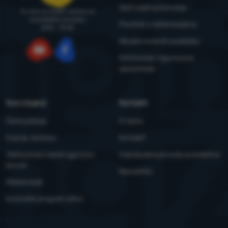
Opći uvjeti poslovanja
Tu smo za savjet i pomoć od
ponedjeljka do petka
Pravilnik o reklamacijama
8:00 - 15:00
Obrada osobnih podataka
Održavanje i sigurnosna
YouTube
Facebook
upozorenja
Sve o kupnji
Kontakti
Česta pitanja
O nama
Kupnja, dostava
Kontakti
Jednostrani raskid ugovora i
Individualna ponuda za kolektive
povrat
Newsletter
Reklamacije
Korisnički program eXtra