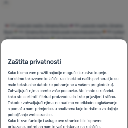
Prijava /
registracija
CZ
Lezecké mačky Singing Rock
SK
Lezecké mačky Singing
Rock
HU
Singing Rock Hágóvasak hegymászáshoz
RO
Colțari
de alpinism Singing Rock
UA
Альпіністські кішки Singing Rock
BG
Котки за катерене Singing Rock
PL
Raki wspinaczkowe
Singing Rock
IT
Ramponi da arrampicata Singing Rock
ES
Crampones de escalada Singing Rock
FR
Crampons d'alpinisme
Zaštita privatnosti
Singing Rock
AT
Klettersteigeisen Singing Rock
DE
Klettersteigeisen Singing Rock
CH
Klettersteigeisen Singing
Kako bismo vam pružili najbolje moguće iskustvo kupnje,
Rock
koristimo takozvane kolačiće kao i neki od naših partnera (to su
male tekstualne datoteke pohranjene u vašem pregledniku).
Zahvaljujući njima pamte vaše postavke, što imate u košarici,
kako ste sortirali i filtrirali proizvode, da li ste prijavljeni i slično.
Također zahvaljujući njima, ne nudimo neprikladno oglašavanje,
Brza dostava
Najveći izbor
Savjetujemo
a pomažu nam, primjerice, u analizama koje koristimo za daljnje
turističke
vas online i
poboljšanje web stranice.
opreme!
telefonom
Kako bi sve funkcije i usluge ove stranice bile ispravno
prikazane, potreban nam je vaš pristanak na kolačiće.