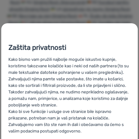
Rock
HU
Singing Rock Jégcsavarok
RO
Șuruburi pentru
gheață Singing Rock
UA
Шлямбури до льоду Singing Rock
Prijava /
BG
Винтове за лед Singing Rock
PL
Śruby do lodu Singing
registracija
Rock
IT
Viti da ghiaccio Singing Rock
ES
Tornillos de hielo
Singing Rock
FR
Broches à glace Singing Rock
AT
Eisschrauben Singing Rock
DE
Eisschrauben Singing Rock
CH
Eisschrauben Singing Rock
Zaštita privatnosti
Kako bismo vam pružili najbolje moguće iskustvo kupnje,
koristimo takozvane kolačiće kao i neki od naših partnera (to su
male tekstualne datoteke pohranjene u vašem pregledniku).
Brza dostava
Najveći izbor
Savjetujemo
Zahvaljujući njima pamte vaše postavke, što imate u košarici,
turističke
vas online i
kako ste sortirali i filtrirali proizvode, da li ste prijavljeni i slično.
opreme!
telefonom
Također zahvaljujući njima, ne nudimo neprikladno oglašavanje,
a pomažu nam, primjerice, u analizama koje koristimo za daljnje
poboljšanje web stranice.
Kako bi sve funkcije i usluge ove stranice bile ispravno
prikazane, potreban nam je vaš pristanak na kolačiće.
Zahvaljujemo vam što ste nam ih dali i obećavamo da ćemo s
100% originalni
Besplatna
U trinaest
vašim podacima postupati odgovorno.
proizvodi
dostava za
zemalja Europe