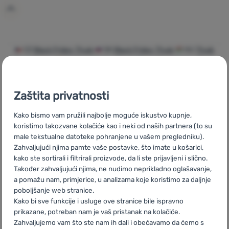
Prijava /
registracija
CZ
Black Friday Thule
SK
Black Friday Thule
HU
Thule
Black Friday
RO
Black Friday Thule
UA
Black Friday Thule
BG
Black Friday Thule
PL
Black Friday Thule
IT
Black
Friday Thule
ES
Black Friday Thule
FR
Black Friday Thule
Zaštita privatnosti
AT
Black Friday Thule
DE
Black Friday Thule
CH
Black
Friday Thule
Kako bismo vam pružili najbolje moguće iskustvo kupnje,
koristimo takozvane kolačiće kao i neki od naših partnera (to su
male tekstualne datoteke pohranjene u vašem pregledniku).
Zahvaljujući njima pamte vaše postavke, što imate u košarici,
kako ste sortirali i filtrirali proizvode, da li ste prijavljeni i slično.
Brza dostava
Najveći izbor
Savjetujemo
Također zahvaljujući njima, ne nudimo neprikladno oglašavanje,
turističke
vas online i
a pomažu nam, primjerice, u analizama koje koristimo za daljnje
opreme!
telefonom
poboljšanje web stranice.
Kako bi sve funkcije i usluge ove stranice bile ispravno
prikazane, potreban nam je vaš pristanak na kolačiće.
Zahvaljujemo vam što ste nam ih dali i obećavamo da ćemo s