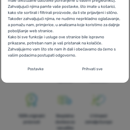
male tekstualne datoteke pohranjene u vašem pregledniku).
Zahvaljujući njima pamte vaše postavke, što imate u košarici,
CZ
Zateplené legíny
SK
Zateplené legíny
HU
Bélelt
kako ste sortirali i filtrirali proizvode, da li ste prijavljeni i slično.
leggingsek
RO
Colanți termici
UA
Утеплені легінси
BG
Također zahvaljujući njima, ne nudimo neprikladno oglašavanje,
Ватирани клинове
PL
Ocieplane legginsy
IT
Leggings
a pomažu nam, primjerice, u analizama koje koristimo za daljnje
termici
ES
Leggings aislantes
FR
Leggings chauds
AT
poboljšanje web stranice.
Isolierte Leggings
DE
Isolierte Leggings
CH
Isolierte Leggings
Kako bi sve funkcije i usluge ove stranice bile ispravno
prikazane, potreban nam je vaš pristanak na kolačiće.
Zahvaljujemo vam što ste nam ih dali i obećavamo da ćemo s
vašim podacima postupati odgovorno.
Postavljanje suglasnosti s kategorijama
Brza dostava
Najveći izbor
Savjetujemo
Postavke
Prihvati sve
kolačića
turističke
vas online i
opreme!
telefonom
Neophodno
Neophodno
-
Naša web stranica ne bi ispravno funkcionirala
bez potrebnih kolačića.
.
UVIJEK AKTIVAN
Neophodni kolačići omogućuju pravilan rad naše web stranice.
100% originalni
Besplatna
U trinaest
Preferencijalne i proširene funkcije
Preferencijalne i proširene funkcije
-
Zahvaljujući ovim
Te osnovne funkcije uključuju, na primjer, kibernetičku zaštitu
proizvodi
dostava za
zemalja Europe
kolačićima, naša web stranica pamti Vaše postavke.
.
stranice, ispravan prikaz stranice ili prikaz prozorića kolačića.
narudžbe
Odobreno