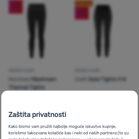
kod: OUT10
-22
%
-12
%
Prijava /
registracija
ŽENSKE TAJICE
ŽENSKE HLAČE
Montane
Slipstream
Craft
Subz Tights 4 W
Thermal Tights
93,99
€
84,99
€
72,99
€
74,99
€
Dodati 'Ženske tajice Montane Slipstream Thermal Tight
Dodati 'Ženske hlače Craf
Zaštita privatnosti
Kako bismo vam pružili najbolje moguće iskustvo kupnje,
koristimo takozvane kolačiće kao i neki od naših partnera (to su