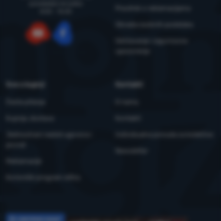
ponedjeljka do petka
Pravilnik o reklamacijama
8:00 - 15:00
Obrada osobnih podataka
Održavanje i sigurnosna
YouTube
Facebook
upozorenja
Sve o kupnji
Kontakti
Česta pitanja
O nama
Kupnja, dostava
Kontakti
Jednostrani raskid ugovora i
Individualna ponuda za kolektive
povrat
Newsletter
Reklamacije
Korisnički program eXtra