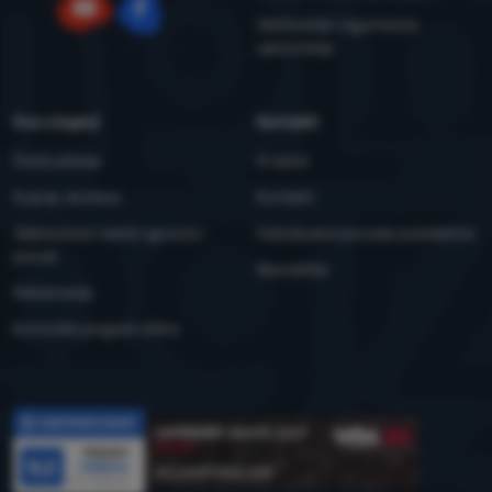
Održavanje i sigurnosna
YouTube
Facebook
upozorenja
Sve o kupnji
Kontakti
Česta pitanja
O nama
Kupnja, dostava
Kontakti
Jednostrani raskid ugovora i
Individualna ponuda za kolektive
povrat
Newsletter
Reklamacije
Korisnički program eXtra
Recenzije