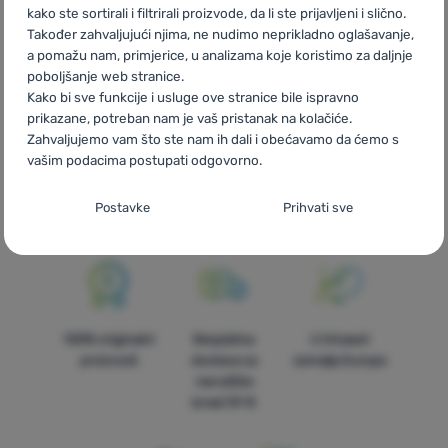
kako ste sortirali i filtrirali proizvode, da li ste prijavljeni i slično.
invernali Vans
ES
Gorros invierno Vans
FR
Bonnets d'hiver
Također zahvaljujući njima, ne nudimo neprikladno oglašavanje,
Vans
AT
Wintermützen Vans
DE
Wintermützen Vans
CH
a pomažu nam, primjerice, u analizama koje koristimo za daljnje
Wintermützen Vans
poboljšanje web stranice.
Kako bi sve funkcije i usluge ove stranice bile ispravno
prikazane, potreban nam je vaš pristanak na kolačiće.
Zahvaljujemo vam što ste nam ih dali i obećavamo da ćemo s
vašim podacima postupati odgovorno.
Brza dostava
Najveći izbor
Savjetujemo
Postavljanje suglasnosti s kategorijama
turističke
vas online i
Postavke
Prihvati sve
opreme!
telefonom
kolačića
Neophodno
Neophodno
-
Naša web stranica ne bi ispravno funkcionirala
bez potrebnih kolačića.
.
UVIJEK AKTIVAN
100% originalni
Besplatna
U trinaest
Neophodni kolačići omogućuju pravilan rad naše web stranice.
proizvodi
dostava za
zemalja Europe
Preferencijalne i proširene funkcije
Preferencijalne i proširene funkcije
-
Zahvaljujući ovim
Te osnovne funkcije uključuju, na primjer, kibernetičku zaštitu
narudžbe
kolačićima, naša web stranica pamti Vaše postavke.
.
stranice, ispravan prikaz stranice ili prikaz prozorića kolačića.
iznad 59 €
Odobreno
Više informacija