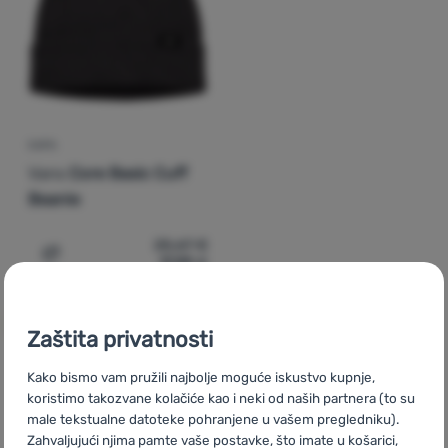
Prijava /
registracija
KAPA
Vans
Core Basic Cuff
Beanie
25,67
€
17,99
€
Dodati 'Kapa Vans Core Basic Cuff Beanie' za usporedbu
Zaštita privatnosti
Kako bismo vam pružili najbolje moguće iskustvo kupnje,
koristimo takozvane kolačiće kao i neki od naših partnera (to su
CZ
Zimní čepice Vans
SK
Zimné čiapky Vans
HU
Vans Téli
male tekstualne datoteke pohranjene u vašem pregledniku).
sapkák
RO
Căciuli de iarnă Vans
UA
Шапки Vans
BG
Zahvaljujući njima pamte vaše postavke, što imate u košarici,
Зимни шапки Vans
PL
Czapki zimowe Vans
IT
Berretti