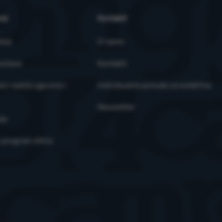
ržaja za pojedinačne korisnike, uključujući oglašavanje.
Više informaci
nji
Kontakti
anja
O nama
ostava
Kontakti
ni raskid ugovora i
Individualna ponuda za kolektive
Newsletter
je
i program eXtra