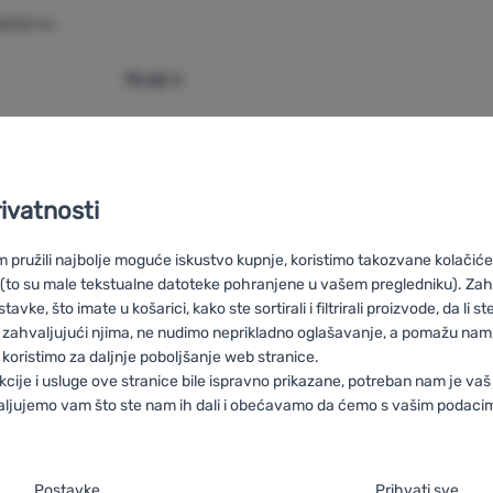
8000 lm
70,52
€
terija Viking Technology B7737' za usporedbu
rivatnosti
pružili najbolje moguće iskustvo kupnje, koristimo takozvane kolačiće 
 (to su male tekstualne datoteke pohranjene u vašem pregledniku). Zah
vke, što imate u košarici, kako ste sortirali i filtrirali proizvode, da li ste 
ng Technology
HU
Viking Technology Zseblámpák
RO
Lanterne Vi
 zahvaljujući njima, ne nudimo neprikladno oglašavanje, a pomažu nam, 
arki Viking Technology
IT
Torce Viking Technology
ES
Linternas V
koristimo za daljnje poboljšanje web stranice.
n Viking Technology
DE
Taschenlampen Viking Technology
CH
Ta
kcije i usluge ove stranice bile ispravno prikazane, potreban nam je vaš
aljujemo vam što ste nam ih dali i obećavamo da ćemo s vašim podaci
je suglasnosti s kategorijama kolačića
Postavke
Prihvati sve