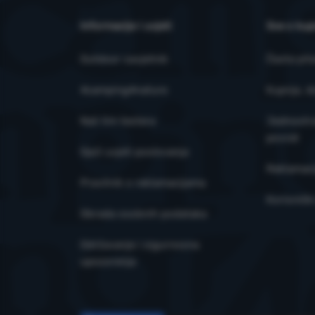
prikazanog sad
Informacije i uvjeti
Sve o kup
Outdoor savjetnik
Česta pit
4camping4nature
Kupnja, d
Naš tim testera
Jednostra
povrat
Opći uvjeti poslovanja
Reklamaci
Pravilnik o reklamacijama
Korisničk
Obrada osobnih podataka
Održavanje i sigurnosna
upozorenja