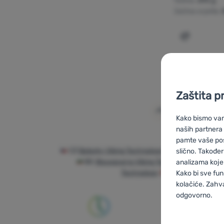
Težina:
690 g
Jačina svjetla:
Dodati 'Ba
Zaštita p
Kako bismo vam 
naših partnera
pamte vaše posta
CZ
Baterky Viking Technology
SK
Baterky Viki
slično. Također
BG
Фенерчета Viking Technology
PL
Lat
analizama koje 
Technology
AT
Taschenlampe
Kako bi sve fun
kolačiće. Zahv
odgovorno.
Postavljan