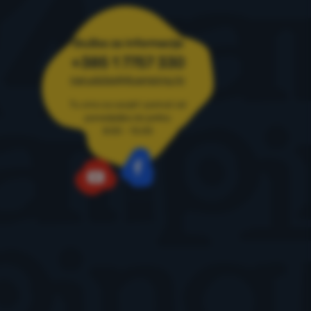
ja
Služba za informacije
+385 1 7757 330
narudzbe@4camping.hr
Tu smo za savjet i pomoć od
ponedjeljka do petka
8:00 - 15:00
Facebook
YouTube