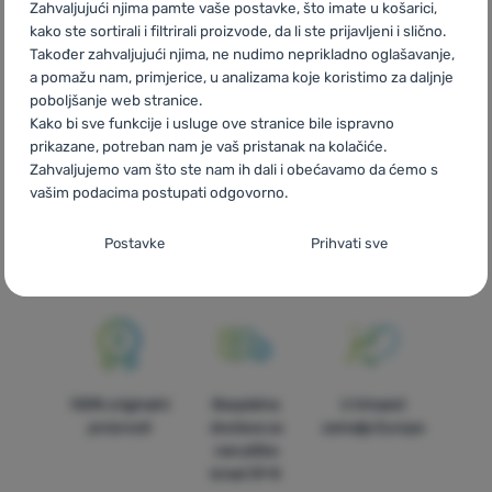
Technology
RO
Viking Technology
UA
Viking Technology
Zahvaljujući njima pamte vaše postavke, što imate u košarici,
BG
Viking Technology
PL
Viking Technology
IT
Viking
kako ste sortirali i filtrirali proizvode, da li ste prijavljeni i slično.
Također zahvaljujući njima, ne nudimo neprikladno oglašavanje,
Technology
ES
Viking Technology
FR
Viking Technology
AT
a pomažu nam, primjerice, u analizama koje koristimo za daljnje
Viking Technology
DE
Viking Technology
CH
Viking
poboljšanje web stranice.
Technology
Kako bi sve funkcije i usluge ove stranice bile ispravno
prikazane, potreban nam je vaš pristanak na kolačiće.
Zahvaljujemo vam što ste nam ih dali i obećavamo da ćemo s
vašim podacima postupati odgovorno.
Brza dostava
Najveći izbor
Savjetujemo
Postavljanje suglasnosti s kategorijama
Postavke
Prihvati sve
turističke
vas online i
kolačića
opreme!
telefonom
Neophodno
Neophodno
-
Naša web stranica ne bi ispravno funkcionirala
bez potrebnih kolačića.
.
UVIJEK AKTIVAN
100% originalni
Besplatna
U trinaest
Neophodni kolačići omogućuju pravilan rad naše web stranice.
Preferencijalne i proširene funkcije
proizvodi
dostava za
zemalja Europe
Preferencijalne i proširene funkcije
-
Zahvaljujući ovim
Te osnovne funkcije uključuju, na primjer, kibernetičku zaštitu
narudžbe
kolačićima, naša web stranica pamti Vaše postavke.
.
stranice, ispravan prikaz stranice ili prikaz prozorića kolačića.
Odobreno
iznad 59 €
Više informacija