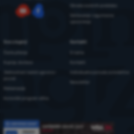
Obrada osobnih podataka
Održavanje i sigurnosna
YouTube
Facebook
upozorenja
Sve o kupnji
Kontakti
Česta pitanja
O nama
Kupnja, dostava
Kontakti
Jednostrani raskid ugovora i
Individualna ponuda za kolektive
povrat
Newsletter
Reklamacije
Korisnički program eXtra
Recenzije