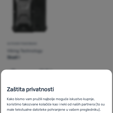
Prijava /
registracija
OUTDOOR POWERBANK
Viking Technology
Skadi I
30,19
€
Dodati 'Outdoor powerbank Viking Technology Skadi I' 
Zaštita privatnosti
Kako bismo vam pružili najbolje moguće iskustvo kupnje,
koristimo takozvane kolačiće kao i neki od naših partnera (to su
CZ
Viking Technology
SK
Viking Technology
HU
Viking
male tekstualne datoteke pohranjene u vašem pregledniku).