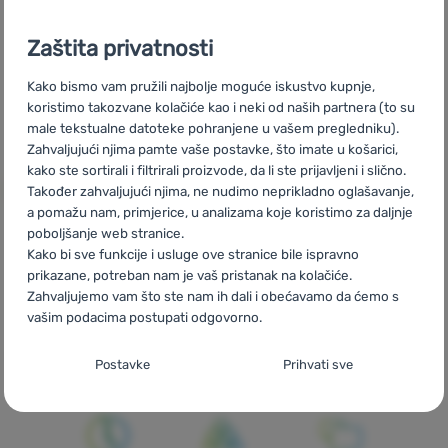
DJEČJA KAPA
Zaštita privatnosti
WAMU
Jednorozi
Kako bismo vam pružili najbolje moguće iskustvo kupnje,
koristimo takozvane kolačiće kao i neki od naših partnera (to su
16,90
€
male tekstualne datoteke pohranjene u vašem pregledniku).
Dodati 'Dječja kapa WAMU Jednorozi' za usporedbu
Zahvaljujući njima pamte vaše postavke, što imate u košarici,
kako ste sortirali i filtrirali proizvode, da li ste prijavljeni i slično.
Također zahvaljujući njima, ne nudimo neprikladno oglašavanje,
a pomažu nam, primjerice, u analizama koje koristimo za daljnje
poboljšanje web stranice.
Kako bi sve funkcije i usluge ove stranice bile ispravno
CZ
Zimní čepice WAMU
SK
Zimné čiapky WAMU
HU
WAMU
prikazane, potreban nam je vaš pristanak na kolačiće.
Téli sapkák
RO
Căciuli de iarnă WAMU
UA
Шапки WAMU
BG
Zahvaljujemo vam što ste nam ih dali i obećavamo da ćemo s
Зимни шапки WAMU
PL
Czapki zimowe WAMU
IT
Berretti
vašim podacima postupati odgovorno.
invernali WAMU
ES
Gorros invierno WAMU
FR
Bonnets d'hiver
Postavljanje suglasnosti s kategorijama
WAMU
AT
Wintermützen WAMU
DE
Wintermützen WAMU
CH
Postavke
Prihvati sve
Wintermützen WAMU
kolačića
Neophodno
Neophodno
-
Naša web stranica ne bi ispravno funkcionirala
bez potrebnih kolačića.
.