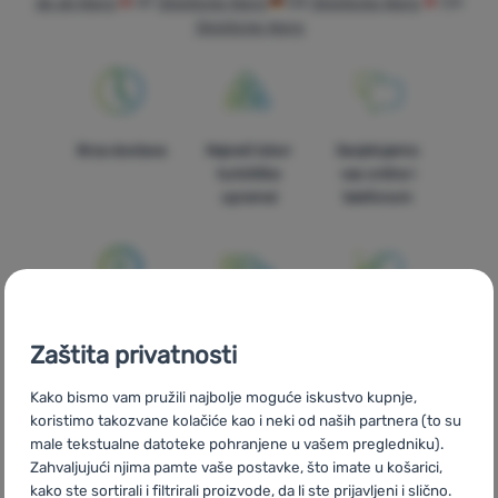
de ski Warg
AT
Skistöcke Warg
DE
Skistöcke Warg
CH
Skistöcke Warg
Oprema
Kuhanje
Penjanje
Brza dostava
Najveći izbor
Savjetujemo
Ultralight
turističke
vas online i
opreme!
telefonom
Sport
Brendovi
Klub
eXtra
100% originalni
Besplatna
U trinaest
Zaštita privatnosti
proizvodi
dostava za
zemalja Europe
Savjeti
narudžbe
Kako bismo vam pružili najbolje moguće iskustvo kupnje,
iznad 59 €
Kontakti
koristimo takozvane kolačiće kao i neki od naših partnera (to su
male tekstualne datoteke pohranjene u vašem pregledniku).
O
Zahvaljujući njima pamte vaše postavke, što imate u košarici,
nama
kako ste sortirali i filtrirali proizvode, da li ste prijavljeni i slično.