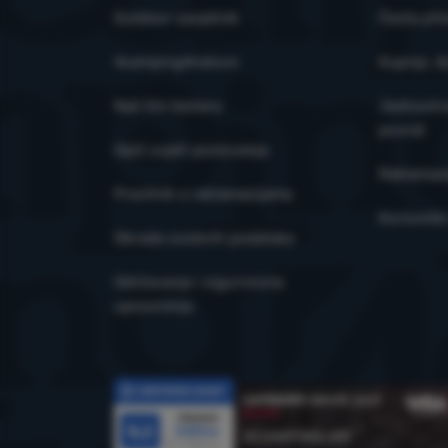
Outdoor savjetnik
Česta pit
4camping4nature
Kupnja, d
Naš tim testera
Jednostra
povrat
Opći uvjeti poslovanja
Reklamaci
Pravilnik o reklamacijama
Korisničk
Obrada osobnih podataka
Održavanje i sigurnosna
upozorenja
Recenzije