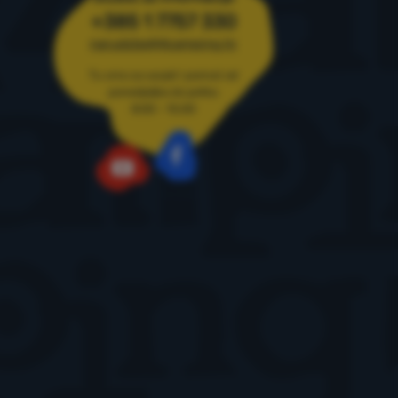
+385 1 7757 330
narudzbe@4camping.hr
Tu smo za savjet i pomoć od
ponedjeljka do petka
8:00 - 15:00
Facebook
YouTube