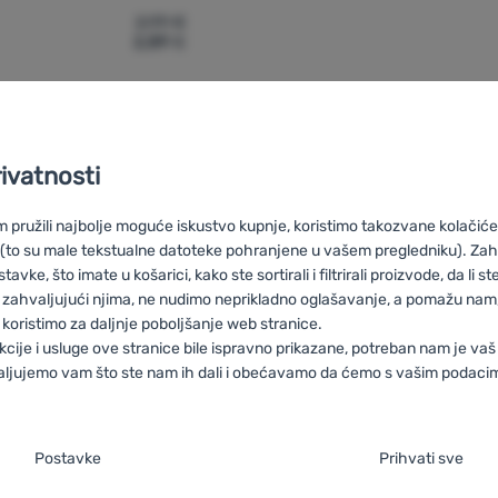
2,99
€
2,89
€
lak za biciklo Yate LEON' za usporedbu
rivatnosti
pružili najbolje moguće iskustvo kupnje, koristimo takozvane kolačiće 
 (to su male tekstualne datoteke pohranjene u vašem pregledniku). Zah
vke, što imate u košarici, kako ste sortirali i filtrirali proizvode, da li ste 
HU
Yate Black Friday
RO
Black Friday Yate
UA
Black Friday Yate
 zahvaljujući njima, ne nudimo neprikladno oglašavanje, a pomažu nam, 
iday Yate
FR
Black Friday Yate
AT
Black Friday Yate
DE
Black Fr
koristimo za daljnje poboljšanje web stranice.
kcije i usluge ove stranice bile ispravno prikazane, potreban nam je vaš
aljujemo vam što ste nam ih dali i obećavamo da ćemo s vašim podaci
je suglasnosti s kategorijama kolačića
Savjetujemo
100% originalni
Besplatna
Postavke
Prihvati sve
vas online i
proizvodi
dostava za
o
aša web stranica ne bi ispravno funkcionirala bez potrebnih kolačića.
.