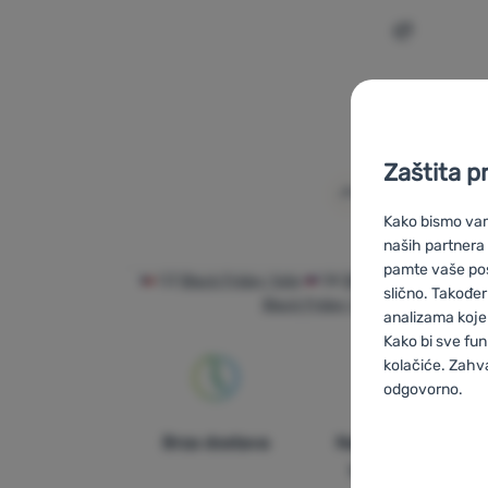
Dodati 'Sta
Zaštita p
Kako bismo vam 
naših partnera
pamte vaše posta
CZ
Black Friday Yate
SK
Black Friday Yate
slično. Također
Black Friday Yate
ES
Black Fr
analizama koje 
Kako bi sve fun
kolačiće. Zahv
odgovorno.
Postavljan
Brza dostava
Najveći izbor
turističke
Neophodn
Neophodno
-
N