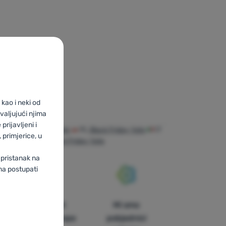
kao i neki od
valjujući njima
prijavljeni i
BG
Black Friday Yate
PL
Black Friday Yate
IT
primjerice, u
iday Yate
CH
Black Friday Yate
 pristanak na
ma postupati
U trinaest
Mi smo
zemalja Europe
pobjednici