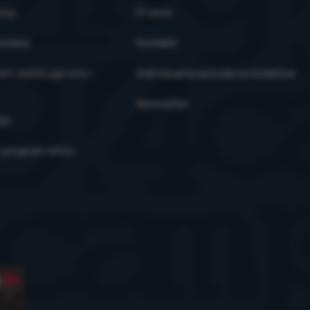
anja
O nama
ostava
Kontakti
ni raskid ugovora i
Individualna ponuda za kolektive
Newsletter
je
i program eXtra