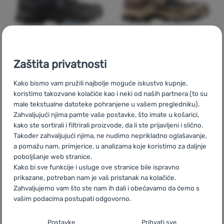
Zaštita privatnosti
ŽENSKE CIPELE
ŽENSKE CIPELE
Recenzije kupaca
Recenzije kup
Kako bismo vam pružili najbolje moguće iskustvo kupnje,
koristimo takozvane kolačiće kao i neki od naših partnera (to su
male tekstualne datoteke pohranjene u vašem pregledniku).
Salomon
X Ultra 5 Mid
Salomon
X Ultra 5
Zahvaljujući njima pamte vaše postavke, što imate u košarici,
Gore-Tex
Gore-Tex
kako ste sortirali i filtrirali proizvode, da li ste prijavljeni i slično.
Također zahvaljujući njima, ne nudimo neprikladno oglašavanje,
a pomažu nam, primjerice, u analizama koje koristimo za daljnje
poboljšanje web stranice.
Kako bi sve funkcije i usluge ove stranice bile ispravno
161,99
€
143,99
€
Dodati 'Ženske cipele Salomon X Ultra 5 Mid Gore-Tex' 
Dodati 'Ženske cipele Sal
prikazane, potreban nam je vaš pristanak na kolačiće.
Zahvaljujemo vam što ste nam ih dali i obećavamo da ćemo s
vašim podacima postupati odgovorno.
Postavljanje suglasnosti s kategorijama
Postavke
Prihvati sve