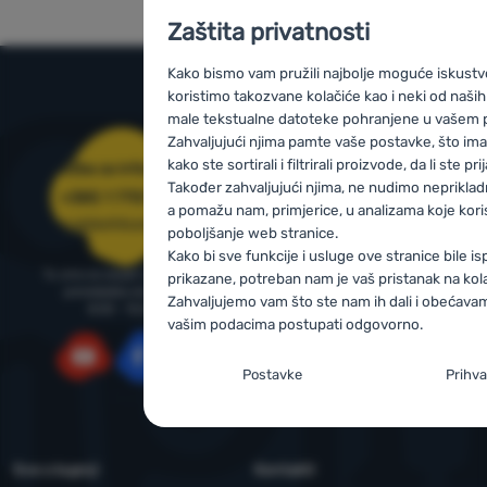
Zaštita privatnosti
Kako bismo vam pružili najbolje moguće iskustv
koristimo takozvane kolačiće kao i neki od naših
male tekstualne datoteke pohranjene u vašem 
Informacije i uvjeti
Zahvaljujući njima pamte vaše postavke, što imat
Outdoor savjetnik
kako ste sortirali i filtrirali proizvode, da li ste prij
Služba za informacije
Također zahvaljujući njima, ne nudimo nepriklad
4camping4nature
+385 1 7757 330
a pomažu nam, primjerice, u analizama koje kori
narudzbe@4camping.hr
Naš tim testera
poboljšanje web stranice.
Kako bi sve funkcije i usluge ove stranice bile i
Opći uvjeti poslovanja
Tu smo za savjet i pomoć od
prikazane, potreban nam je vaš pristanak na kol
ponedjeljka do petka
Zahvaljujemo vam što ste nam ih dali i obećav
Pravilnik o reklamacijama
8:00 - 15:00
vašim podacima postupati odgovorno.
Obrada osobnih podataka
Postavljanje suglasnosti s kate
Održavanje i sigurnosna
Postavke
Prihva
kolačića
YouTube
Facebook
upozorenja
Neophodno
Neophodno
-
Naša web stranica ne bi ispravno 
bez potrebnih kolačića.
.
Sve o kupnji
Kontakti
UVIJEK AKTIVAN