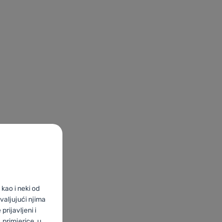
kao i neki od
valjujući njima
prijavljeni i
primjerice, u