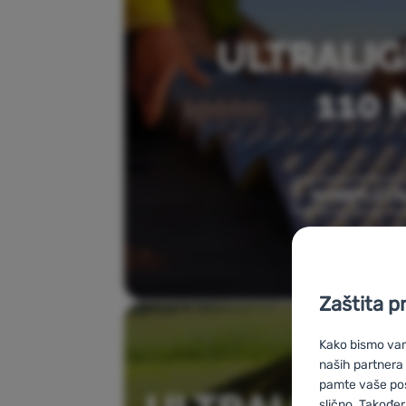
Zaštita p
Kako bismo vam 
naših partnera
pamte vaše posta
slično. Također