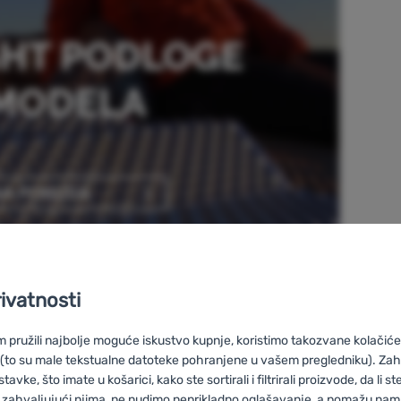
rivatnosti
pružili najbolje moguće iskustvo kupnje, koristimo takozvane kolačiće 
 (to su male tekstualne datoteke pohranjene u vašem pregledniku). Zah
vke, što imate u košarici, kako ste sortirali i filtrirali proizvode, da li ste 
 zahvaljujući njima, ne nudimo neprikladno oglašavanje, a pomažu nam, 