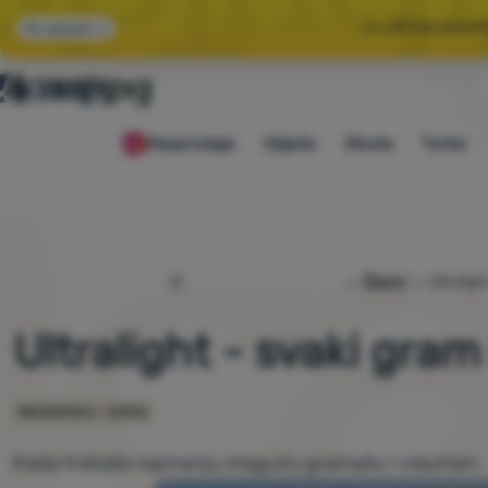
🌞 LJETNA RASP
Svi popusti
🤫 −1
Rasprodaja
Odjeća
Obuća
Torbe
🌞 LJETNA RASP
4camping.hr
Članci
Ultralig
Ultralight - svaki gra
Newslettery - arhiva
Kada trebate najmanju moguću gramažu i volumen.