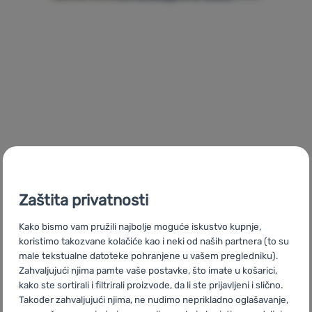
Tablica veličina obuće Aylla
Tablica veličina od brenda Aylla.
Tablice veličina
Zaštita privatnosti
Kako bismo vam pružili najbolje moguće iskustvo kupnje,
koristimo takozvane kolačiće kao i neki od naših partnera (to su
male tekstualne datoteke pohranjene u vašem pregledniku).
Zahvaljujući njima pamte vaše postavke, što imate u košarici,
kako ste sortirali i filtrirali proizvode, da li ste prijavljeni i slično.
Također zahvaljujući njima, ne nudimo neprikladno oglašavanje,