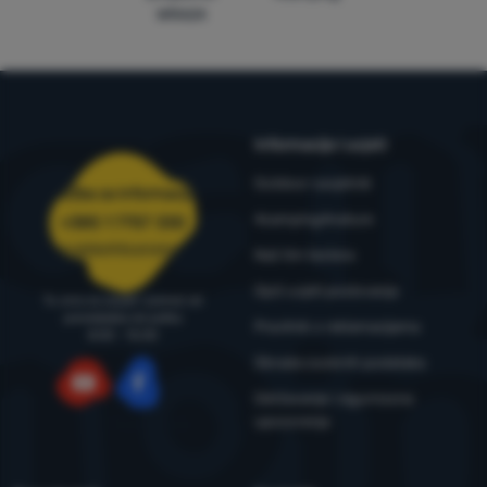
WRA24
Informacije i uvjeti
Outdoor savjetnik
Služba za informacije
4camping4nature
+385 1 7757 330
narudzbe@4camping.hr
Naš tim testera
Opći uvjeti poslovanja
Tu smo za savjet i pomoć od
ponedjeljka do petka
Pravilnik o reklamacijama
8:00 - 15:00
Obrada osobnih podataka
Održavanje i sigurnosna
YouTube
Facebook
upozorenja