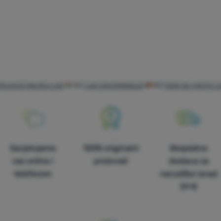
ľkostná tabuľka Leki
HU
Leki mérettáblázat
RO
Tabel de mărimi Le
Savjetujemo
100% originalni
Besplatna
vas online i
proizvodi
dostava za
telefonom
narudžbe iznad
59 €