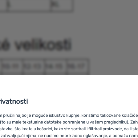
rivatnosti
pružili najbolje moguće iskustvo kupnje, koristimo takozvane kolačiće 
 (to su male tekstualne datoteke pohranjene u vašem pregledniku). Zah
vke, što imate u košarici, kako ste sortirali i filtrirali proizvode, da li ste 
 zahvaljujući njima, ne nudimo neprikladno oglašavanje, a pomažu nam, 