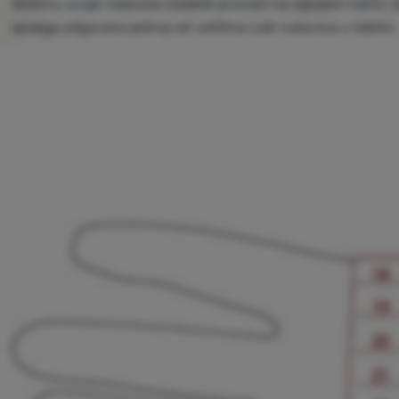
Veličinu svoje rukavice možete pronaći na sljedeći način: 
opsega odgovara jednoj od veličina Leki rukavica u tablici.