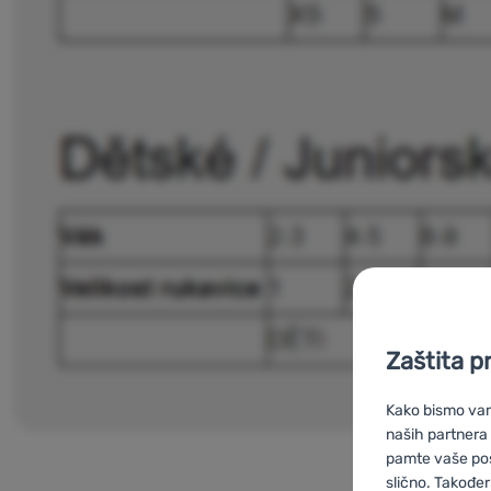
Zaštita p
Kako bismo vam 
naših partnera
pamte vaše posta
slično. Također