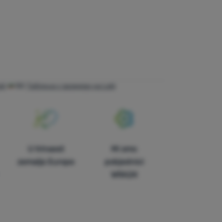
ki
BG
Таблица с размери на Leki
U trinaest
Mi smo
zemalja Europe
pobjednici
WRA24