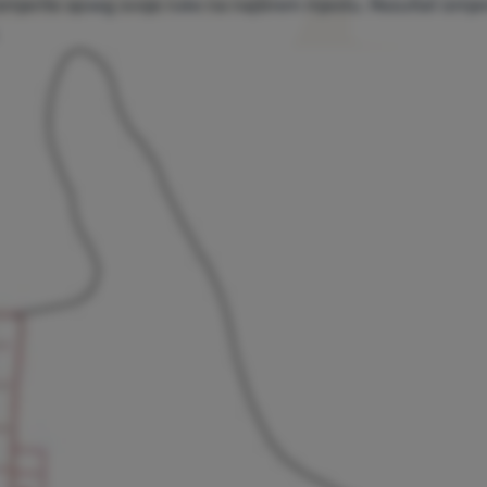
Izmjerite opseg svoje ruke na najširem mjestu. Rezultat izmj