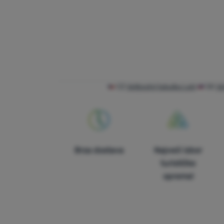
CZ
Velikostní tabulka Leki
SK
Ve
Brza dostava
Najveći izbor
turističke
opreme!