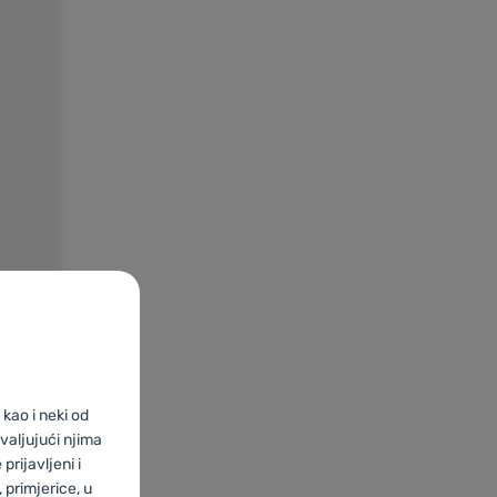
kao i neki od
valjujući njima
prijavljeni i
primjerice, u