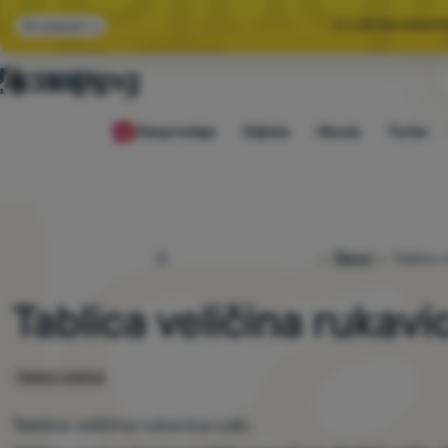
🌞 LJETNA RASP
Svi popusti
🤫 −1
Rasprodaja
Odjeća
Obuća
Torbe
🌞 LJETNA RASP
4camping.hr
Članci
Tablica 
Tablica veličina rukavi
Tablice veličina
Tablica veličina rukavica Leki.