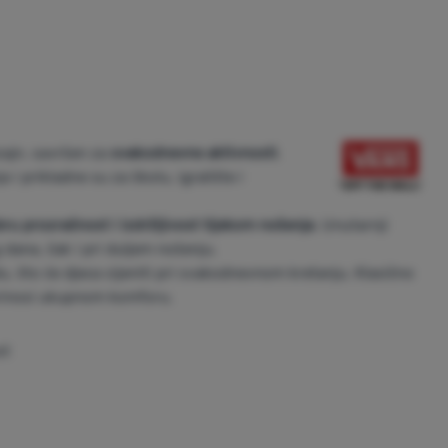
zajn, savršen za
svakodnevne aktivnosti
.
i prikladne su za školu, igralište i
ru prozračnost i izdržljivost tijekom nošenja
. Unutarnji
 dana, čak i pri duljem nošenju.
u, što će djeca cijeniti pri svakodnevnom kretanju. Klasično
prinosi ukupnom komforu.
st