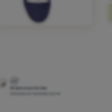
30 dana za povrat robe
Jednostavan i bezbrižan povrat