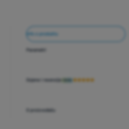
Info o produktu
Parametri
Ocjene i recenzije
100%
O proizvođaču