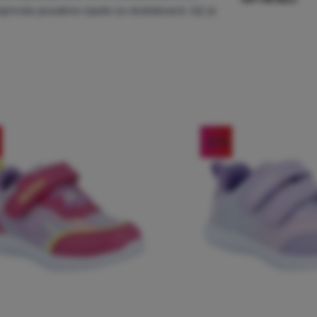
zajnirala posebne cipele za skateboard, čiji je
-21
%