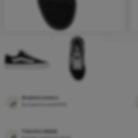
Fotografije
Besplatna dostava
Za kupovinu iznad 59 €
Pobjednici
WRA24