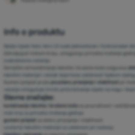
Najbolji u kategoriji Sport
Info o produktu
Dječje cipele Vans Vero LS nude jednostavan i funkcionalan di
Zahvaljujući niskom kroju, omogućuju prirodno kretanje gležnja 
svakodnevno nošenje.
Gornjište od kombinacije tekstila i brušene kože osigurava
dob
tekstilni materijal i uložak doprinose udobnosti tijekom cijelog
Gumeni potplat pruža
pouzdanu prianjanje i stabilnost
pri hod
vezanje omogućuje čvrsto pričvršćivanje cipele na nogu i do
Glavne značajke:
kombinacija tekstila i brušene kože
za prozračnost i izdržljivo
niski kroj za prirodno kretanje gležnja
gumeni potplat
za dobro prianjanje i stabilnost
unutarnji tekstilni materijal za udobnost pri nošenju
klasično vezivanje
za sigurno prianjanje