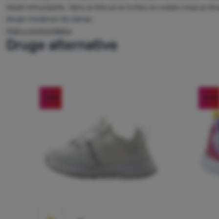
skeat entuzijaste. Vans je bila prva tvrtka na svijetu koja je di
dizajn moderan do danas.
Više o proizvođaču
Druge alternative
-10
%
-21
%