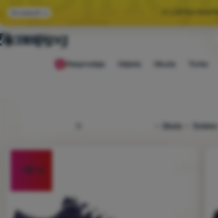
🌞 LJETNA RASP
Svi popusti
🤫 −1
Rasprodaja
Odjeća
Obuća
Torbe
🌞 LJETNA RASP
4camping.hr
Obuća
Tenisice
Fotografije
-19
%