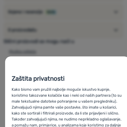
ventilacija ispod pazuha
usklađenost
Ocjene i recenzije
100%
Silvini tablica veličina
O proizvođaču
Slični proizvodi se mogu naći u
Muška odjeća
Ženska odjeća
Ženske žute jakne
Zaštita privatnosti
Ženska odjeća većih veličina
Kako bismo vam pružili najbolje moguće iskustvo kupnje,
Rasprodaja
koristimo takozvane kolačiće kao i neki od naših partnera (to su
Ljetna odjeća
male tekstualne datoteke pohranjene u vašem pregledniku).
Zahvaljujući njima pamte vaše postavke, što imate u košarici,
Ženske kabanice
kako ste sortirali i filtrirali proizvode, da li ste prijavljeni i slično.
Muške kabanice
Također zahvaljujući njima, ne nudimo neprikladno oglašavanje,
a pomažu nam, primjerice, u analizama koje koristimo za daljnje