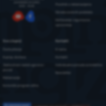
ponedjeljka do petka
Pravilnik o reklamacijama
8:00 - 15:00
Obrada osobnih podataka
Održavanje i sigurnosna
YouTube
Facebook
upozorenja
Sve o kupnji
Kontakti
Česta pitanja
O nama
Kupnja, dostava
Kontakti
Jednostrani raskid ugovora i
Individualna ponuda za kolektive
povrat
Newsletter
Reklamacije
Korisnički program eXtra