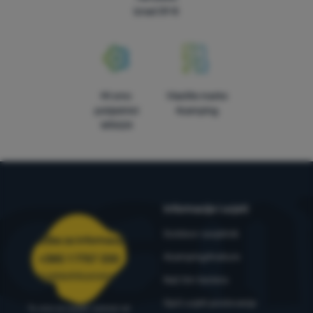
iznad 59 €
Mi smo
Vlastite marke
pobjednici
4camping
WRA24
Informacije i uvjeti
Outdoor savjetnik
Služba za informacije
4camping4nature
+385 1 7757 330
narudzbe@4camping.hr
Naš tim testera
Opći uvjeti poslovanja
Tu smo za savjet i pomoć od