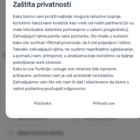
Parametri
Zaštita privatnosti
kompaktna kutija za spremanje nesmeksa
Nonsmeek test Nortec Staza
Kako bismo vam pružili najbolje moguće iskustvo kupnje,
Veličine:
Ocjene i recenzije
koristimo takozvane kolačiće kao i neki od naših partnera (to su
88%
M
L
XL
male tekstualne datoteke pohranjene u vašem pregledniku).
Zahvaljujući njima pamte vaše postavke, što imate u košarici,
EU
35 - 39
40 - 43
44 - 48
O proizvođaču
kako ste sortirali i filtrirali proizvode, da li ste prijavljeni i slično.
UK
3 - 6,5
7 - 9
10 - 13
Također zahvaljujući njima, ne nudimo neprikladno oglašavanje,
SAD
3,5 - 7
7,5 - 9,5
10,5 - 13
Slični proizvodi se mogu naći u
a pomažu nam, primjerice, u analizama koje koristimo za daljnje
poboljšanje web stranice.
Kako bi sve funkcije i usluge ove stranice bile ispravno
Zimski sportovi
Zimski sportovi Nortec
prikazane, potreban nam je vaš pristanak na kolačiće.
Zahvaljujemo vam što ste nam ih dali i obećavamo da ćemo s
Mini dereze - žabice
Mini dereze - žabice
Nortec
vašim podacima postupati odgovorno.
Black Friday - Zimska
Postavljanje suglasnosti s kategorijama
Oprema
Postavke
Prihvati sve
oprema
kolačića
Oprema Nortec
Dodaci za obuću
Neophodno
Neophodno
-
Naša web stranica ne bi ispravno funkcionirala
bez potrebnih kolačića.
.
Dodaci za obuću Nortec
UVIJEK AKTIVAN