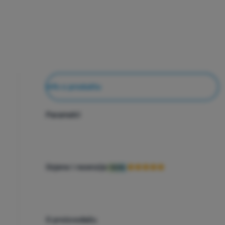
Info o produktu
Parametri
Ocjene i recenzije
100%
O proizvođaču