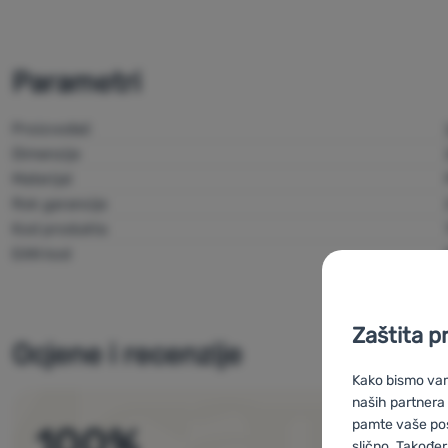
Parametri
Proizvođač
Dimenzije
Materijal
Rok garancije
Kod produkta
EAN kod
Zaštita p
Ocjene i recenzije
Kako bismo vam 
naših partnera
pamte vaše posta
100
%
slično. Također