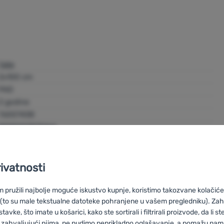
Yate
2x100 cm
PAD
2 godine
76007438
8595053913466
rivatnosti
pružili najbolje moguće iskustvo kupnje, koristimo takozvane kolačiće 
 (to su male tekstualne datoteke pohranjene u vašem pregledniku). Zah
vke, što imate u košarici, kako ste sortirali i filtrirali proizvode, da li ste 
 zahvaljujući njima, ne nudimo neprikladno oglašavanje, a pomažu nam, 