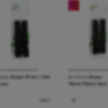
-14
%
 ZA PRIČVRŠĆIVANJE OPREME
REMENI ZA PRIČVRŠĆIVANJE 
Camp
Straps 18 mm / 200
Bo-Camp
Straps
 pcs
18mm/150cm 2pcs
5,99
€
porediti
Usporediti