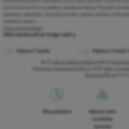
polietilenske pjene, postupno proširujući ponudu vlastitim pro
proizvodi kao što su sjedala i plutajuće daske. Postupno je op
glodanje, lijepljenje, termoformiranje i daljnju obradu materija
zahtjeve kupaca.
Više o proizvođaču
Slični proizvodi se mogu naći u
Pojasevi i kopče
Pojasevi i kopče 
CZ
Yate se sponou 2x100 cm
SK
Yate Popr
Ремінець з пряжкою 2х100 см
BG
Yate с катар
boucle 2x100 cm
AT
Brza dostava
Najveći izbor
turističke
opreme!