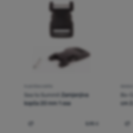
PLASTIČNA KOPČA
REMENI
Sea to Summit
Zamjenjiva
Bo-
kopča 20 mm 1 osa
cm 2
5,95
€
Usporediti
Us