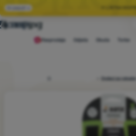
🌞 LJETNA RASP
Svi popusti
🤫 −1
Rasprodaja
Odjeća
Obuća
Torbe
🌞 LJETNA RASP
4camping.hr
Dodaci za ruksak
Fotografije