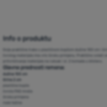
Info o produktu
Dvije praktične trake s plastičnom kopčom dužine 100 cm i ši
čvrstog materijala ima vrlo široku primjenu. Praktično svlači sm
pričvršćivanje materijala na ruksak i sl. 2 komada u blisteru.
Glavne prednosti remena:
dužina 100 cm
širina 2 cm
plastične kopče
čvrsta PAD mreža
široka primjena
male težine