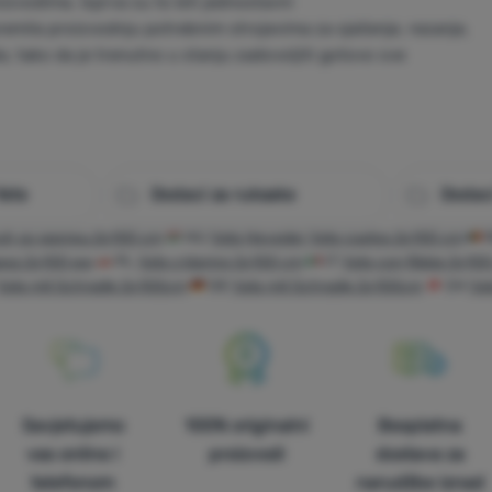
izvodima. Isprva su to bili jednostavni
remila proizvodnju potrebnim strojevima za sječenje, rezanje,
la, tako da je trenutno u stanju zadovoljiti gotovo sve
Yate
Dodaci za ruksake
Dodaci
uh so sponou 2x100 cm
HU
Yate Heveder Yate csatos 2x100 cm
ама 2x100 мм
PL
Yate z klamrą 2x100 cm
IT
Yate con fibbia 2x10
Yate mit Schnalle 2x100cm
DE
Yate mit Schnalle 2x100cm
CH
Yat
Savjetujemo
100% originalni
Besplatna
vas online i
proizvodi
dostava za
telefonom
narudžbe iznad