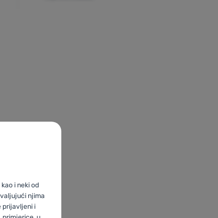
kao i neki od
valjujući njima
prijavljeni i
primjerice, u