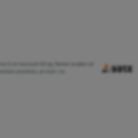
rine 2 cm nosivosti 50 kg. Remen izrađen od
otanu prostirku, ali služi i za