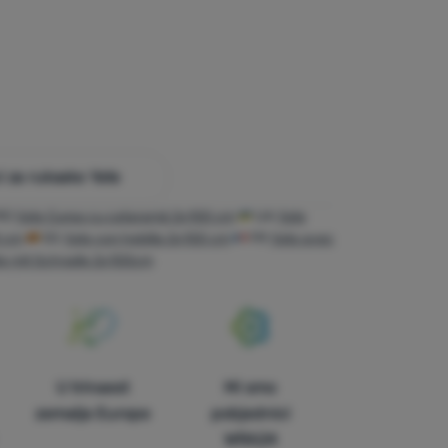
 za ruksake Yate
RO
Yate Curea cu cataramă 2x100 cm
UA
Yate
0 cm
ES
Yate con hebilla 2x100 cm
FR
Yate avec
e mit Schnalle 2x100cm
U trinaest
Mi smo
zemalja Europe
pobjednici
WRA24