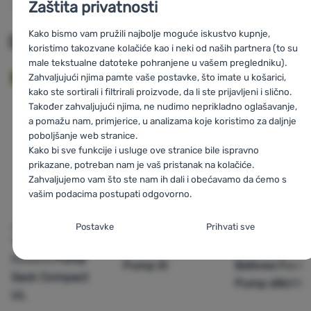
Zaštita privatnosti
Prikaži liniju proizvoda
Kako bismo vam pružili najbolje moguće iskustvo kupnje,
Druge alternative
koristimo takozvane kolačiće kao i neki od naših partnera (to su
male tekstualne datoteke pohranjene u vašem pregledniku).
Zahvaljujući njima pamte vaše postavke, što imate u košarici,
Noviteti
kod: OUT10
kako ste sortirali i filtrirali proizvode, da li ste prijavljeni i slično.
-18
%
Također zahvaljujući njima, ne nudimo neprikladno oglašavanje,
a pomažu nam, primjerice, u analizama koje koristimo za daljnje
poboljšanje web stranice.
Kako bi sve funkcije i usluge ove stranice bile ispravno
prikazane, potreban nam je vaš pristanak na kolačiće.
Zahvaljujemo vam što ste nam ih dali i obećavamo da ćemo s
vašim podacima postupati odgovorno.
Postavljanje suglasnosti s kategorijama
s
Postavke
Prihvati sve
PUMPA ZA
PUMPA
PUMPA
kolačića
STRUJNJAČU
Outwell
Foot
Intex
Giant
Robens
Pump
Pump 5l
Bellows Foot
Neophodno
Neophodno
-
Naša web stranica ne bi ispravno funkcionirala
Sack Compact
bez potrebnih kolačića.
.
Pump 68610
UL
UVIJEK AKTIVAN