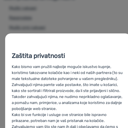
Nylon Dobby
: 50D Dot Dobby Ripstop
Muški ruksaci
Reinforced laminated fabric - Hypalon® - ojačanje dijelova
ruksaka izloženih opterećenju
Rasprodaja
Muški crni ruksaci
Rasprodaja - Ferrino
Ženski ruksaci
Zaštita privatnosti
Biciklistički ruksaci
Biciklistički ruksaci Ferrino
Kako bismo vam pružili najbolje moguće iskustvo kupnje,
koristimo takozvane kolačiće kao i neki od naših partnera (to su
Unisex ruksaci
male tekstualne datoteke pohranjene u vašem pregledniku).
Zahvaljujući njima pamte vaše postavke, što imate u košarici,
Sportski ruksaci
kako ste sortirali i filtrirali proizvode, da li ste prijavljeni i slično.
Sportski ruksaci Ferrino
Također zahvaljujući njima, ne nudimo neprikladno oglašavanje,
a pomažu nam, primjerice, u analizama koje koristimo za daljnje
Brendirani ruksaci
poboljšanje web stranice.
Kako bi sve funkcije i usluge ove stranice bile ispravno
Ruksaci Ferrino
prikazane, potreban nam je vaš pristanak na kolačiće.
Podjela ruksaka prema spolu
Zahvaljujemo vam što ste nam ih dali i obećavamo da ćemo s