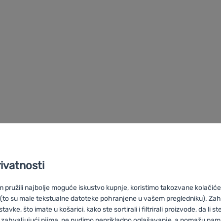
rivatnosti
pružili najbolje moguće iskustvo kupnje, koristimo takozvane kolačiće 
 (to su male tekstualne datoteke pohranjene u vašem pregledniku). Zah
Outwell
vke, što imate u košarici, kako ste sortirali i filtrirali proizvode, da li ste 
 zahvaljujući njima, ne nudimo neprikladno oglašavanje, a pomažu nam, 