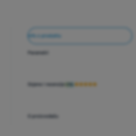
Info o produktu
Parametri
Ocjene i recenzije
97%
O proizvođaču