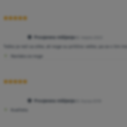
Provjereno mišljenje
28. Veljače 2023
Teško je reći sa slike, ali noge su prilično velike, pa se s tim m
Navlaka za noge
Provjereno mišljenje
28. Srpnja 2018
Kvaliteta