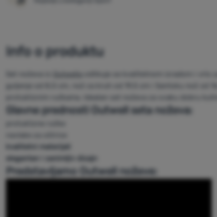
Najbolji u kategoriji Sport
Info o produktu
Set noževa iz
Outwella
odlikuje se kvalitetnom izradom i vrlo 
guljenje od 8,5 cm, nož za kruh od 19,5 cm i Santoku nož od 16
protukliznim ručkama. Idealan set noževa za svaku dobru kuhinju
Glavne prednosti Outwell seta noževa:
protuklizne ručke
navlake za oštrice
kvalitetni materijali
elegantan i zanimljiv dizajn
Predstavljamo Outwell noževe: