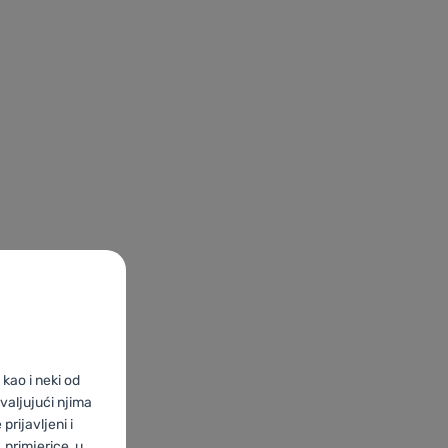
kao i neki od
valjujući njima
prijavljeni i
primjerice, u