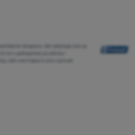
zanimljivim dizajnom. Set uključuje nož za
,5 cm s poklopcima za oštrice i
, bilo one trajne ili one u prirodi.