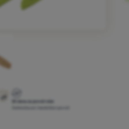
30 dana za povrat robe
Jednostavan i bezbrižan povrat