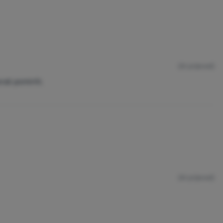
(AI prijevod)
oraš pomiriti.
(AI prijevod)