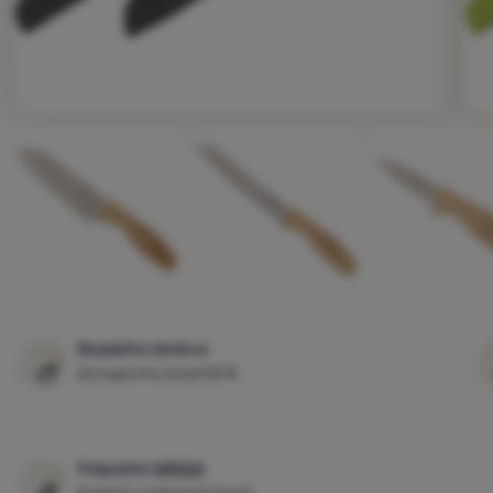
Fotografije
Besplatna dostava
Za kupovinu iznad 59 €
Pobjednici
WRA24