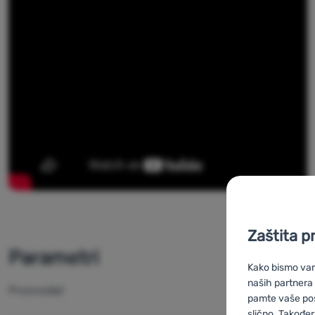
Zaštita p
Parametri
Kako bismo vam 
naših partnera
Proizvođač
pamte vaše posta
slično. Također