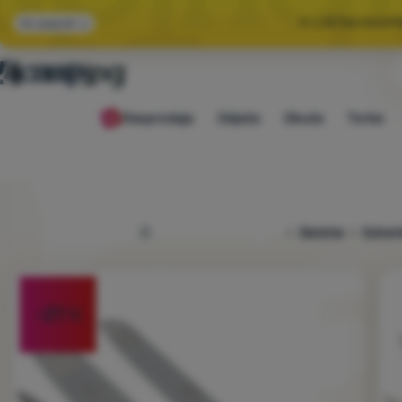
🌞 LJETNA RASP
Svi popusti
🤫 −1
Rasprodaja
Odjeća
Obuća
Torbe
🌞 LJETNA RASP
4camping.hr
Oprema
Kuhanj
Fotografije
-21
%