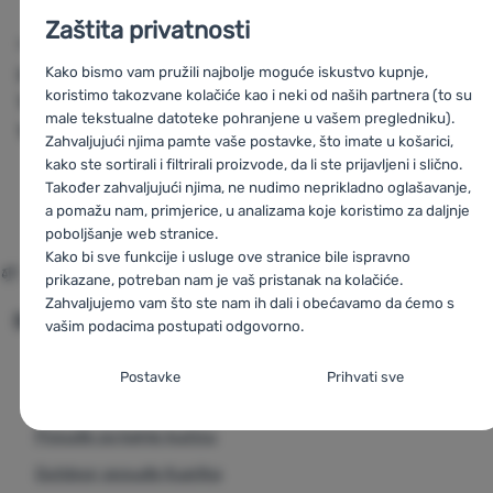
Zaštita privatnosti
s
SET POSUĐA
SET POSUĐA
POSUĐE
Kako bismo vam pružili najbolje moguće iskustvo kupnje,
Bo-Camp
Bo-Camp
Halo
Bo-Camp
koristimo takozvane kolačiće kao i neki od naših partnera (to su
Tableware Halo
12 100%
Tableware
male tekstualne datoteke pohranjene u vašem pregledniku).
12
Melamine
Renew RPET
Zahvaljujući njima pamte vaše postavke, što imate u košarici,
16pcs
kako ste sortirali i filtrirali proizvode, da li ste prijavljeni i slično.
Također zahvaljujući njima, ne nudimo neprikladno oglašavanje,
a pomažu nam, primjerice, u analizama koje koristimo za daljnje
59,95
€
59,95
€
59,9
50,99
€
50,99
€
50,9
poboljšanje web stranice.
Usporediti
Usporediti
Usporediti
Kako bi sve funkcije i usluge ove stranice bile ispravno
prikazane, potreban nam je vaš pristanak na kolačiće.
Usporediti sve alternative
Zahvaljujemo vam što ste nam ih dali i obećavamo da ćemo s
Slični proizvodi se mogu naći u
vašim podacima postupati odgovorno.
Setovi za jelo
Postavljanje suglasnosti s kategorijama
Postavke
Prihvati sve
kolačića
Setovi za jelo Kupilka
Posuđe za kamp kućicu
Neophodno
Neophodno
-
Naša web stranica ne bi ispravno funkcionirala
bez potrebnih kolačića.
.
Outdoor posuđe Kupilka
UVIJEK AKTIVAN