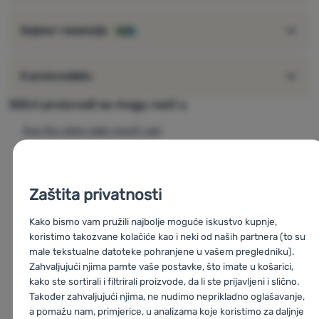
Ocjene i recenzije
82%
O proizvođaču
Slični proizvodi se mogu naći u
Sve što ćete rado nositi van
Dodaci za kuhala
Dodaci za kuhala Lifesystems
Zaštita privatnosti
Outdoor kuhala
Kako bismo vam pružili najbolje moguće iskustvo kupnje,
Outdoor kuhala Lifesystems
koristimo takozvane kolačiće kao i neki od naših partnera (to su
Kremeni, kresiva, upaljači
male tekstualne datoteke pohranjene u vašem pregledniku).
Zahvaljujući njima pamte vaše postavke, što imate u košarici,
Kremeni, kresiva, upaljači Lifesystems
kako ste sortirali i filtrirali proizvode, da li ste prijavljeni i slično.
Također zahvaljujući njima, ne nudimo neprikladno oglašavanje,
Kuhanje i hrana
a pomažu nam, primjerice, u analizama koje koristimo za daljnje