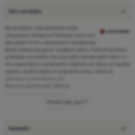
Info o produktu
Nenametljiva, mala plastična kutija
Lifesystems Windproof Matches može vam
čak spasiti život u ekstremnim slučajevima.
Sadrži šibice koje gore i na jakom vjetru. Palite ih pomoću
prekidača na kućištu. Na ovaj način možete ložiti vatru i u
vrlo nepovoljnim vremenskim uvjetima, pri čemu se možete
ugrijati, osušiti odjeću ili pripremiti hranu. Ušica na
poklopcu za provlačenje niti.
Glavne prednosti šibica:
ni jak vjetar ih neće otpuhati
u vodootpornom kućištu
Prikaži cijeli opis
kvačica na kućištu
25 kom
vrijeme gorenja 1 šibice do 20 sekundi
Parametri