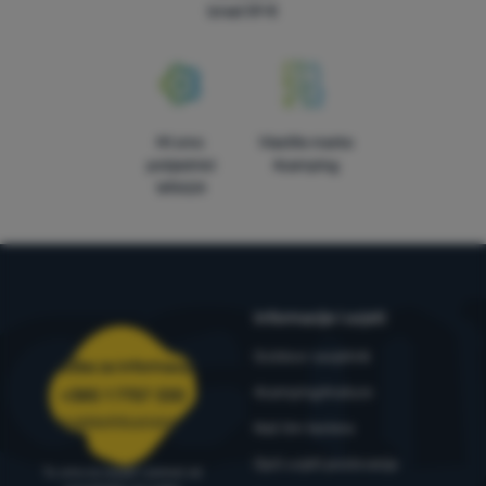
iznad 59 €
Mi smo
Vlastite marke
pobjednici
4camping
WRA24
Informacije i uvjeti
Outdoor savjetnik
Služba za informacije
4camping4nature
+385 1 7757 330
narudzbe@4camping.hr
Naš tim testera
Opći uvjeti poslovanja
Tu smo za savjet i pomoć od