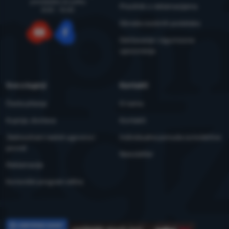
ponedjeljka do petka
Pravilnik o reklamacijama
8:00 - 15:00
Obrada osobnih podataka
Održavanje i sigurnosna
YouTube
Facebook
upozorenja
Sve o kupnji
Kontakti
Česta pitanja
O nama
Kupnja, dostava
Kontakti
Jednostrani raskid ugovora i
Individualna ponuda za kolektive
povrat
Newsletter
Reklamacije
Korisnički program eXtra