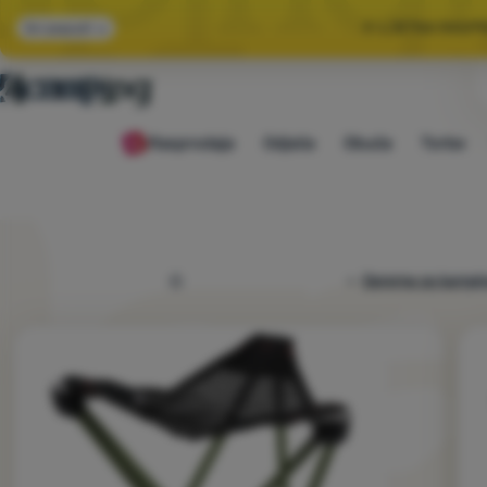
🌞 LJETNA RASP
Svi popusti
🤫 −1
Rasprodaja
Odjeća
Obuća
Torbe
🌞 LJETNA RASP
4camping.hr
Oprema za kampir
Fotografije