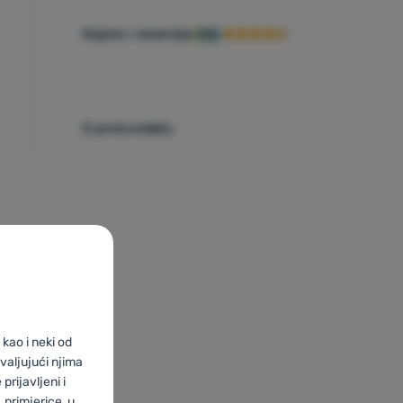
Ocjene i recenzije
90%
O proizvođaču
kao i neki od
valjujući njima
prijavljeni i
primjerice, u