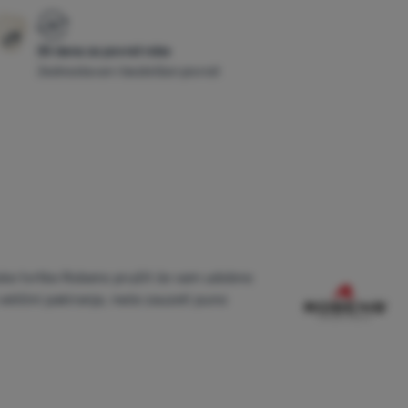
30 dana za povrat robe
Jednostavan i bezbrižan povrat
nske tvrtke Robens pružit će vam udobno
veličini pakiranja, neće zauzeti puno