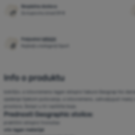
Besplatna dostava
Za kupovinu iznad 59 €
Pobjednici
WRA24
Najbolji u kategoriji Sport
Info o produktu
Izdržljiv, a istovremeno lagan sklopivi tabure Geograp hic da
sjedenje tijekom putovanja, a istovremeno, zahvaljujući maloj 
prostora. Dolazi u tri različite boje.
Prednosti Geographic stolice:
praktični sklopivi tronožac
vrlo lagan materijal