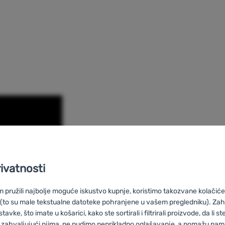
rivatnosti
pružili najbolje moguće iskustvo kupnje, koristimo takozvane kolačiće 
 (to su male tekstualne datoteke pohranjene u vašem pregledniku). Zah
vke, što imate u košarici, kako ste sortirali i filtrirali proizvode, da li ste 
 zahvaljujući njima, ne nudimo neprikladno oglašavanje, a pomažu nam, 