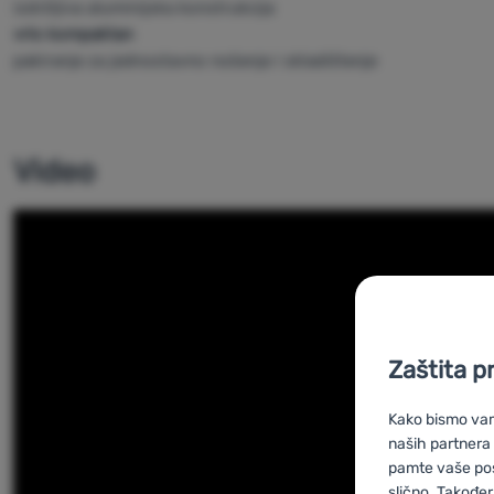
izdržljiva aluminijska konstrukcija
vrlo kompaktan
pakiranje za jednostavno nošenje i skladištenje
Video
Zaštita p
Kako bismo vam 
naših partnera
pamte vaše posta
slično. Također