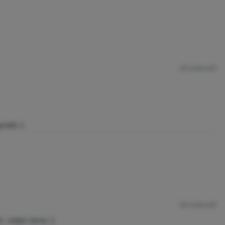
(AI prijevod)
rađe :)
(AI prijevod)
, vidjet ćemo :)