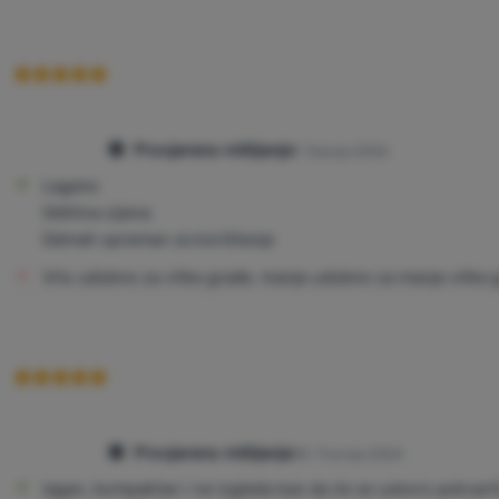
Provjereno mišljenje
7. Srpnja 2026
Lagano
Odlična cijena
Odmah spreman za korištenje
Vrlo udobno za vitke građe, manje udobno za manje vitke g
Provjereno mišljenje
18. Travnja 2024
lagan, kompaktan i ne izgleda kao da će se uskoro pokvariti