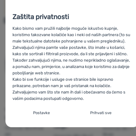
O proizvođaču
Zaštita privatnosti
Druge alternative
Kako bismo vam pružili najbolje moguće iskustvo kupnje,
koristimo takozvane kolačiće kao i neki od naših partnera (to su
-18
%
male tekstualne datoteke pohranjene u vašem pregledniku).
Zahvaljujući njima pamte vaše postavke, što imate u košarici,
kako ste sortirali i filtrirali proizvode, da li ste prijavljeni i slično.
Također zahvaljujući njima, ne nudimo neprikladno oglašavanje,
a pomažu nam, primjerice, u analizama koje koristimo za daljnje
poboljšanje web stranice.
Kako bi sve funkcije i usluge ove stranice bile ispravno
prikazane, potreban nam je vaš pristanak na kolačiće.
Zahvaljujemo vam što ste nam ih dali i obećavamo da ćemo s
vašim podacima postupati odgovorno.
KOZMETIČKA TORBICA
FUTROLA
s
Postavljanje suglasnosti s kategorijama
LifeVenture
Dakine
KOZMETIČKA TORBICA
Postavke
Prihvati sve
kolačića
Vaude
Bobby
Clear Wash Case,
Accessory Ca
Large
Dimenzije:
12 x 17 x 6
Dimenzije:
22 x 9 
Neophodno
Neophodno
-
Naša web stranica ne bi ispravno funkcionirala
cm
10 cm