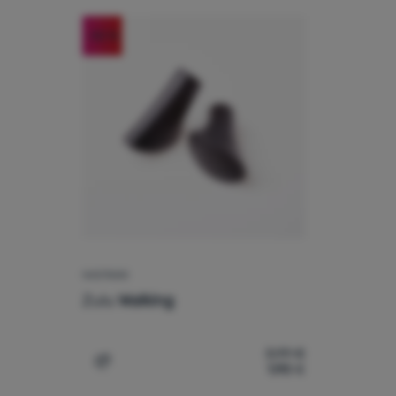
-52
%
NASTAVAK
Zulu
Walking
3,99
€
1,90
€
Usporediti