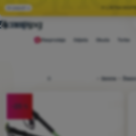
🌞 LJETNA RASP
Svi popusti
🤫 −1
Rasprodaja
Odjeća
Obuća
Torbe
🌞 LJETNA RASP
4camping.hr
Oprema
Štapovi
Fotografije
-25
%