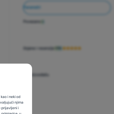
Parametri
Povezano
1
Ocjene i recenzije
97%
O proizvođaču
kao i neki od
valjujući njima
prijavljeni i
primjerice, u