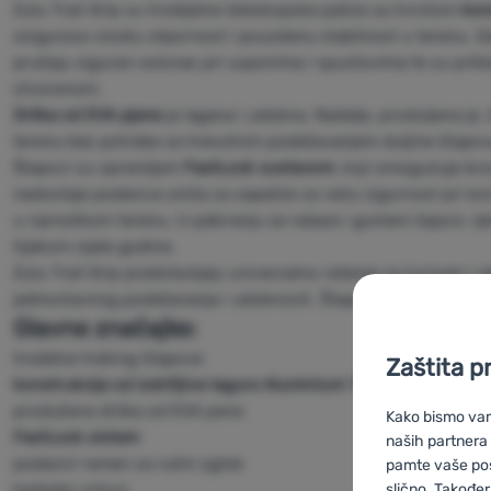
Zulu Trail Grip su trodijelne teleskopske palice sa čvrstom
kon
osigurava visoku otpornost i pouzdanu stabilnost u terenu. Za
pružaju siguran oslonac pri usponima i spustovima te su prikl
otvorenom.
Drška od EVA pjene
je lagana i udobna. Nadalje, produljena je
terenu bez potrebe za trenutnim podešavanjem duljine štapova
Štapovi su opremljeni
FastLock sustavom
, koji omogućuje brz
nedostaje podesiva omča za zapešće za veću sigurnost pri kor
u raznolikom terenu. U pakiranju se nalaze i gumeni čepovi, ljet
tijekom cijele godine.
Zulu Trail Grip predstavljaju univerzalno rešenje za turizam i 
jednostavnog podešavanja i udobnosti. Štapovi su kompatibiln
Glavne značajke:
trodelne treking štapove
Zaštita p
konstrukcija od izdržljive legure Aluminium 7075
produžena drška od EVA pene
Kako bismo vam 
FastLock sistem
naših partnera
podesivi remen za ručni zglob
pamte vaše posta
karbidni vrhovi
slično. Također