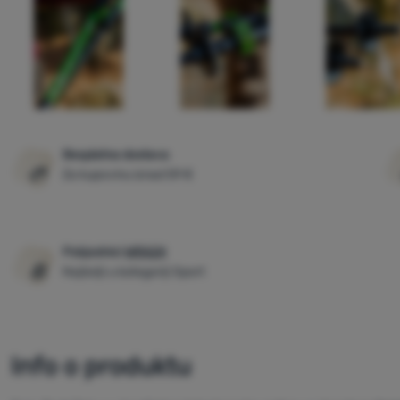
Besplatna dostava
Za kupovinu iznad 59 €
Pobjednici
WRA24
Najbolji u kategoriji Sport
Info o produktu