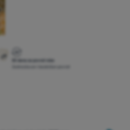
30 dana za povrat robe
Jednostavan i bezbrižan povrat