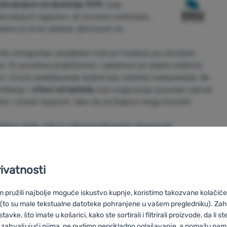
strukcijom od aluminija 7075
, koja
hvaljujući laganom, ali čvrstom materijalu,
adne za širok spektar aktivnosti na
, što omogućuje varijabilan hvat pri hodanju po strmijem
. To povećava praktičnost i udobnost pri duljim izletima.
o i čvrsto podešavanje duljine bez složene manipulacije. Ne
ištenju i
vrhovi od karbida
, koji osiguravaju pouzdan zahvat
ni i zimski tanjurići, tako da se štapovi mogu koristiti
obične izlete, gde je važna kombinacija otpornosti
i s rezervnim Zulu nastavcima i košaricama.
rivatnosti
pružili najbolje moguće iskustvo kupnje, koristimo takozvane kolačiće 
 (to su male tekstualne datoteke pohranjene u vašem pregledniku). Zah
vke, što imate u košarici, kako ste sortirali i filtrirali proizvode, da li ste 
 zahvaljujući njima, ne nudimo neprikladno oglašavanje, a pomažu nam, 