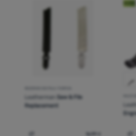
Noviteti
REZERVNI DIO PILA I TURPIJA
Leatherman
Saw & File
MULTI 
Lea
Replacement
Engr
16,99
€