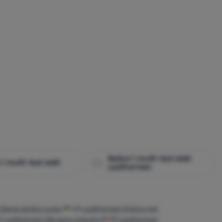
Noževi i multi-tool alati
i multi-tool alati
Leatherman
Clema pentru curea
UA
Leatherman Кліпса для
S
Leatherman Clip para cinturón
FR
Leatherman