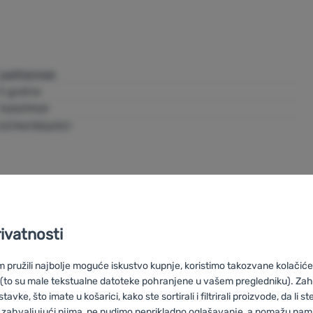
Leatherman
2 godine
76009969
037447856921
rivatnosti
pružili najbolje moguće iskustvo kupnje, koristimo takozvane kolačiće 
 (to su male tekstualne datoteke pohranjene u vašem pregledniku). Zah
vke, što imate u košarici, kako ste sortirali i filtrirali proizvode, da li ste 
 zahvaljujući njima, ne nudimo neprikladno oglašavanje, a pomažu nam, 