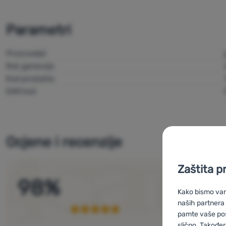
Parametri
Proizvođač
Rok garancije
Kod produkta
EAN kod
Ocjene i recenzije
Zaštita p
98
%
Kako bismo vam 
naših partnera
pamte vaše posta
slično. Također