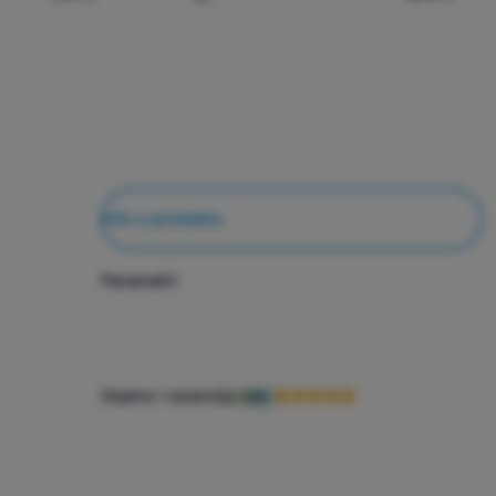
Usporediti
Info o produktu
Parametri
Ocjene i recenzije
98%