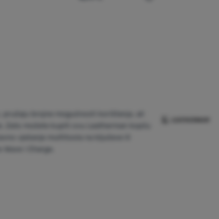
porediti
Usporediti
 pružaju brojne mogućnosti korištenja, ali
ole. Zato možete kupiti ovu Leatherman kopču
vno vješanje multitoola na ključeve ili
ew Wave i Charge.