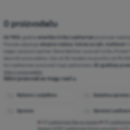
O proizvođaču
Od 1983.
godine
američka tvrtka
Leatherman
proizvodi materija
Ponuda uključuje
sklopive noževe, futrole za njih, multitooli i
njegov poslovni partner Steve Berliner osnovali tvrtku Pocket S
dana biti proizvedeno više od 30 modela na površini od 90.00
Svi Leatherman proizvodi imaju jedinstveno
25-godišnje produ
Više o proizvođaču
Slični proizvodi se mogu naći u
Režemo i svijetlimo
Dodatna oprema 
Oprema
Oprema Leather
CZ
Leatherman Klip na opasek
SK
Leatherman
ременя
BG
Leatherman Клипс за колан
PL