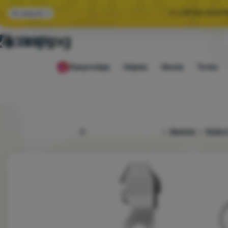
🌞 LJETNA RASP
Svi popusti
🤫 −1
Rasprodaja
Odjeća
Obuća
Torbe
🌞 LJETNA RASP
4camping.hr
Oprema
Noževi 
Fotografije