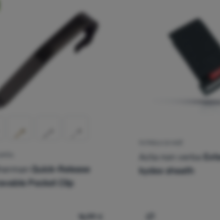
FUTROLA ZA NOŽ
Acta non verba
Ext
KOPČA
therman
Quick-Release
kydex sheath
avable Pocket Clip
16,99
€