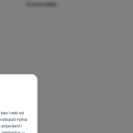
O proizvođaču
kao i neki od
valjujući njima
prijavljeni i
primjerice, u