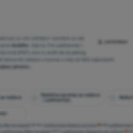
le koji su vrlo izdržljivi i savršeni za rad.
razne
dodatke
. Kad su Tim Leatherman i
urvival (PST), nisu ni slutili da će jednog
0 četvornih metara u tvornici s više od 400 zaposlenih.
ljeno jamstvo .
Dodatna oprema za noževe
za noževe
Noževi 
- Leatherman
man
 Klip na opasok
HU
Leatherman Kapocs az övre
RO
Leatherman 
Leatherman Klips na pasek
IT
Leatherman Aggancio da cintura
E