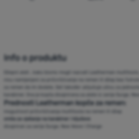
Usporediti
Us
Info o produktu
Džepni alati , kako bismo mogli nazvati Leatherman multitools,
nisu namijenjeni za pričvršćivanje na remen ili džep bez futr
za remen da im dodate. Set također uključuje ušicu za jednosta
karabiner. Ova je kopča dizajnirana za alate iz serije Surge, N
Prednosti Leatherman kopče za remen:
mogućnost pričvršćivanja multitoola na remen ili džep
omča za vješanje na karabiner i ključeve
dizajniran za serije Surge, New Wave i Charge