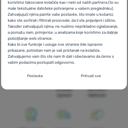
koristimo takozvane kolačiće kao i neki od naših partnera (to su
male tekstualne datoteke pohranjene u vašem pregledniku).
Zahvaljujući njima pamte vaše postavke, što imate u košarici,
kako ste sortirali i filtrirali proizvode, da li ste prijavljeni i slično.
Također zahvaljujući njima, ne nudimo neprikladno oglašavanje,
a pomažu nam, primjerice, u analizama koje koristimo za daljnje
poboljšanje web stranice.
CZ
Activus
SK
Activus
HU
Activus
RO
Activus
UA
Kako bi sve funkcije i usluge ove stranice bile ispravno
Activus
BG
Activus
PL
Activus
IT
Activus
ES
Activus
prikazane, potreban nam je vaš pristanak na kolačiće.
FR
Activus
AT
Activus
DE
Activus
CH
Activus
Zahvaljujemo vam što ste nam ih dali i obećavamo da ćemo s
vašim podacima postupati odgovorno.
Postavljanje suglasnosti s kategorijama
Postavke
Prihvati sve
kolačića
Brza dostava
Najveći izbor
Savjetujemo
turističke
vas online i
Neophodno
Neophodno
-
Naša web stranica ne bi ispravno funkcionirala
opreme!
telefonom
bez potrebnih kolačića.
.
UVIJEK AKTIVAN
Neophodni kolačići omogućuju pravilan rad naše web stranice.
Preferencijalne i proširene funkcije
Preferencijalne i proširene funkcije
-
Zahvaljujući ovim
Te osnovne funkcije uključuju, na primjer, kibernetičku zaštitu