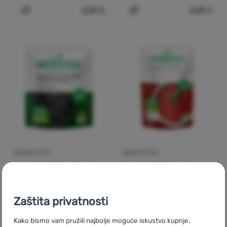
2,29
€
2,29
€
Dodati 'Glavno jelo Activus Crveni grah na pari bez teku
Dodati 'Gotova jela Activu
Prijava /
registracija
GOTOVA JELA
GLAVNO JELO
Activus
Crni grah na
Activus
Juha od
pari bez tekućine 150 g
rajčice s bosiljkom 400
BIO
g BIO
Zaštita privatnosti
2,29
€
3,71
€
Kako bismo vam pružili najbolje moguće iskustvo kupnje,
Dodati 'Gotova jela Activus Crni grah na pari bez tekući
Dodati 'Glavno jelo Activu