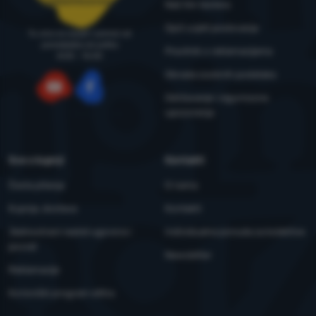
narudzbe@4camping.hr
Naš tim testera
Opći uvjeti poslovanja
Tu smo za savjet i pomoć od
ponedjeljka do petka
Pravilnik o reklamacijama
8:00 - 15:00
Obrada osobnih podataka
Održavanje i sigurnosna
YouTube
Facebook
upozorenja
Sve o kupnji
Kontakti
Česta pitanja
O nama
Kupnja, dostava
Kontakti
Jednostrani raskid ugovora i
Individualna ponuda za kolektive
povrat
Newsletter
Reklamacije
Korisnički program eXtra