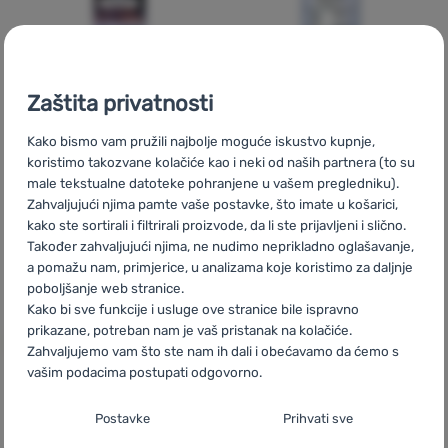
Zaštita privatnosti
Kako bismo vam pružili najbolje moguće iskustvo kupnje,
koristimo takozvane kolačiće kao i neki od naših partnera (to su
UŽE ZA PENJANJE
UŽE ZA PENJANJE
male tekstualne datoteke pohranjene u vašem pregledniku).
Beal
Rando GD 8 mm
Beal
Rando 8 mm (48
Zahvaljujući njima pamte vaše postavke, što imate u košarici,
(48 m)
m)
kako ste sortirali i filtrirali proizvode, da li ste prijavljeni i slično.
Također zahvaljujući njima, ne nudimo neprikladno oglašavanje,
a pomažu nam, primjerice, u analizama koje koristimo za daljnje
130,99
€
117,99
€
Dodati 'Uže za penjanje Beal Rando GD 8 mm (48 m)' za
Dodati 'Uže za penjanje B
poboljšanje web stranice.
Kako bi sve funkcije i usluge ove stranice bile ispravno
prikazane, potreban nam je vaš pristanak na kolačiće.
Zahvaljujemo vam što ste nam ih dali i obećavamo da ćemo s
vašim podacima postupati odgovorno.
Postavljanje suglasnosti s kategorijama
Postavke
Prihvati sve
CZ
Beal Rando
SK
Beal Rando
HU
Beal Rando
RO
Beal
kolačića
Rando
UA
Beal Rando
BG
Beal Rando
PL
Beal Rando
IT