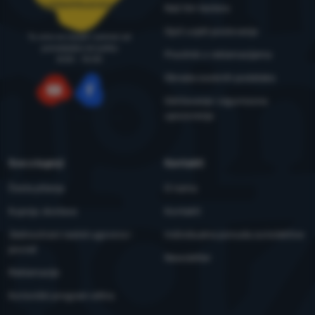
narudzbe@4camping.hr
Naš tim testera
Opći uvjeti poslovanja
Tu smo za savjet i pomoć od
ponedjeljka do petka
Pravilnik o reklamacijama
8:00 - 15:00
Obrada osobnih podataka
Održavanje i sigurnosna
YouTube
Facebook
upozorenja
Sve o kupnji
Kontakti
Česta pitanja
O nama
Kupnja, dostava
Kontakti
Jednostrani raskid ugovora i
Individualna ponuda za kolektive
povrat
Newsletter
Reklamacije
Korisnički program eXtra