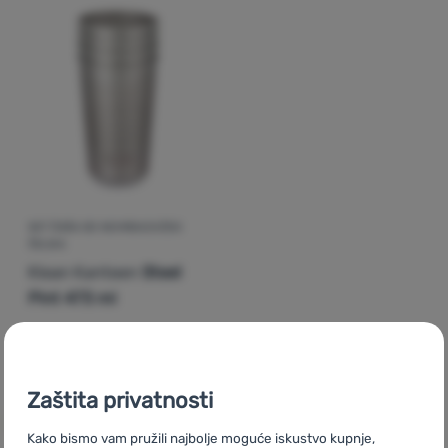
Prijava /
registracija
SET ČAŠA OD NEHRĐAJUĆEG
ČELIKA
Klean Kanteen
Steel
Pint 473 ml
53,00
€
47,99
€
Dodati 'Set čaša od nehrđajućeg čelika Klean Kanteen St
Zaštita privatnosti
Kako bismo vam pružili najbolje moguće iskustvo kupnje,