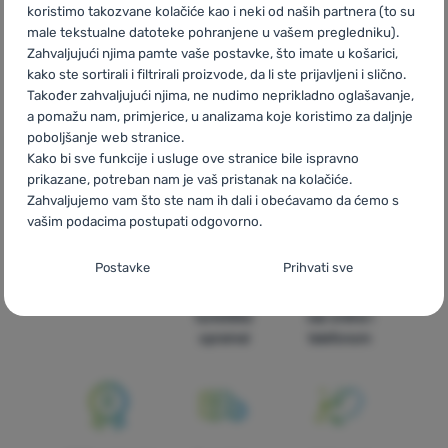
koristimo takozvane kolačiće kao i neki od naših partnera (to su
male tekstualne datoteke pohranjene u vašem pregledniku).
Zahvaljujući njima pamte vaše postavke, što imate u košarici,
CZ
Klean Kanteen Steel Cup
SK
Klean Kanteen Steel Cup
kako ste sortirali i filtrirali proizvode, da li ste prijavljeni i slično.
HU
Klean Kanteen Steel Cup
RO
Klean Kanteen Steel Cup
Također zahvaljujući njima, ne nudimo neprikladno oglašavanje,
UA
Klean Kanteen Steel Cup
BG
Klean Kanteen Steel Cup
a pomažu nam, primjerice, u analizama koje koristimo za daljnje
PL
Klean Kanteen Steel Cup
IT
Klean Kanteen Steel Cup
ES
poboljšanje web stranice.
Klean Kanteen Steel Cup
FR
Klean Kanteen Steel Cup
AT
Klean
Kako bi sve funkcije i usluge ove stranice bile ispravno
Kanteen Steel Cup
DE
Klean Kanteen Steel Cup
CH
Klean
prikazane, potreban nam je vaš pristanak na kolačiće.
Kanteen Steel Cup
Zahvaljujemo vam što ste nam ih dali i obećavamo da ćemo s
vašim podacima postupati odgovorno.
Postavljanje suglasnosti s kategorijama
Postavke
Prihvati sve
kolačića
Brza dostava
Najveći izbor
Savjetujemo
turističke
vas online i
Neophodno
Neophodno
-
Naša web stranica ne bi ispravno funkcionirala
opreme!
telefonom
bez potrebnih kolačića.
.
UVIJEK AKTIVAN
Neophodni kolačići omogućuju pravilan rad naše web stranice.
Preferencijalne i proširene funkcije
Preferencijalne i proširene funkcije
-
Zahvaljujući ovim
Te osnovne funkcije uključuju, na primjer, kibernetičku zaštitu