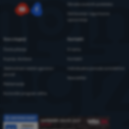
Obrada osobnih podataka
Održavanje i sigurnosna
YouTube
Facebook
upozorenja
Sve o kupnji
Kontakti
Česta pitanja
O nama
Kupnja, dostava
Kontakti
Jednostrani raskid ugovora i
Individualna ponuda za kolektive
povrat
Newsletter
Reklamacije
Korisnički program eXtra
Recenzije