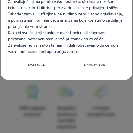
Westalpen
RO
Ortovox Westalpen
UA
Ortovox Westalpen
Zahvaljujući njima pamte vaše postavke, što imate u košarici,
BG
Ortovox Westalpen
PL
Ortovox Westalpen
IT
Ortovox
kako ste sortirali i filtrirali proizvode, da li ste prijavljeni i slično.
Westalpen
ES
Ortovox Westalpen
FR
Ortovox Westalpen
AT
Također zahvaljujući njima, ne nudimo neprikladno oglašavanje,
Ortovox Westalpen
DE
Ortovox Westalpen
CH
Ortovox
a pomažu nam, primjerice, u analizama koje koristimo za daljnje
poboljšanje web stranice.
Westalpen
Kako bi sve funkcije i usluge ove stranice bile ispravno
prikazane, potreban nam je vaš pristanak na kolačiće.
Zahvaljujemo vam što ste nam ih dali i obećavamo da ćemo s
vašim podacima postupati odgovorno.
Brza dostava
Najveći izbor
Savjetujemo
Postavljanje suglasnosti s kategorijama
Postavke
Prihvati sve
turističke
vas online i
kolačića
opreme!
telefonom
Neophodno
Neophodno
-
Naša web stranica ne bi ispravno funkcionirala
bez potrebnih kolačića.
.
UVIJEK AKTIVAN
100% originalni
Besplatna
U trinaest
Neophodni kolačići omogućuju pravilan rad naše web stranice.
proizvodi
dostava za
zemalja Europe
Preferencijalne i proširene funkcije
Preferencijalne i proširene funkcije
-
Zahvaljujući ovim
Te osnovne funkcije uključuju, na primjer, kibernetičku zaštitu
narudžbe
kolačićima, naša web stranica pamti Vaše postavke.
.
stranice, ispravan prikaz stranice ili prikaz prozorića kolačića.
iznad 59 €
Odobreno
Više informacija