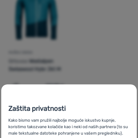
Prijava /
registracija
MUŠKA JAKNA
Ortovox
Westalpen
Swisswool Hybr Jkt M
221,99
€
Dodati 'Muška jakna Ortovox Westalpen Swisswool Hybr 
Zaštita privatnosti
Kako bismo vam pružili najbolje moguće iskustvo kupnje,
koristimo takozvane kolačiće kao i neki od naših partnera (to su
CZ
Ortovox Westalpen
SK
Ortovox Westalpen
HU
Ortovox
male tekstualne datoteke pohranjene u vašem pregledniku).