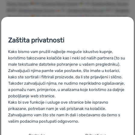
Rock Score
RO
Singing Rock Score
UA
Singing Rock Score
BG
Singing Rock Score
PL
Singing Rock Score
IT
Singing
Prijava /
Rock Score
ES
Singing Rock Score
FR
Singing Rock Score
registracija
AT
Singing Rock Score
DE
Singing Rock Score
CH
Singing
Rock Score
Zaštita privatnosti
Kako bismo vam pružili najbolje moguće iskustvo kupnje,
koristimo takozvane kolačiće kao i neki od naših partnera (to su
Brza dostava
Najveći izbor
Savjetujemo
male tekstualne datoteke pohranjene u vašem pregledniku).
turističke
vas online i
Zahvaljujući njima pamte vaše postavke, što imate u košarici,
opreme!
telefonom
kako ste sortirali i filtrirali proizvode, da li ste prijavljeni i slično.
Također zahvaljujući njima, ne nudimo neprikladno oglašavanje,
a pomažu nam, primjerice, u analizama koje koristimo za daljnje
poboljšanje web stranice.
Kako bi sve funkcije i usluge ove stranice bile ispravno
prikazane, potreban nam je vaš pristanak na kolačiće.
100% originalni
Besplatna
U trinaest
Zahvaljujemo vam što ste nam ih dali i obećavamo da ćemo s
proizvodi
dostava za
zemalja Europe
vašim podacima postupati odgovorno.
narudžbe
Postavljanje suglasnosti s kategorijama
iznad 59 €