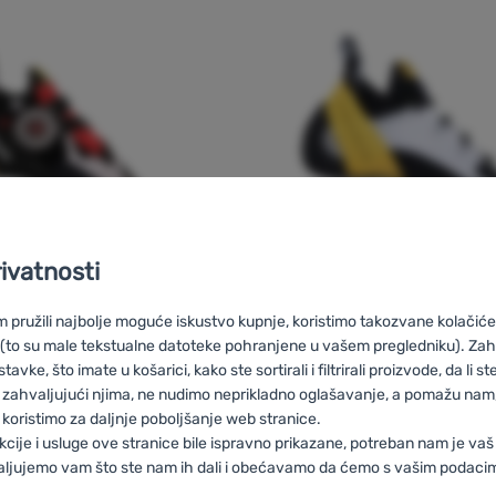
rivatnosti
pružili najbolje moguće iskustvo kupnje, koristimo takozvane kolačiće 
PENJANJE
Recenzije kupaca
 (to su male tekstualne datoteke pohranjene u vašem pregledniku). Zah
Tenaya
Tarifa
vke, što imate u košarici, kako ste sortirali i filtrirali proizvode, da li ste 
 zahvaljujući njima, ne nudimo neprikladno oglašavanje, a pomažu nam, 
koristimo za daljnje poboljšanje web stranice.
kcije i usluge ove stranice bile ispravno prikazane, potreban nam je vaš
aljujemo vam što ste nam ih dali i obećavamo da ćemo s vašim podaci