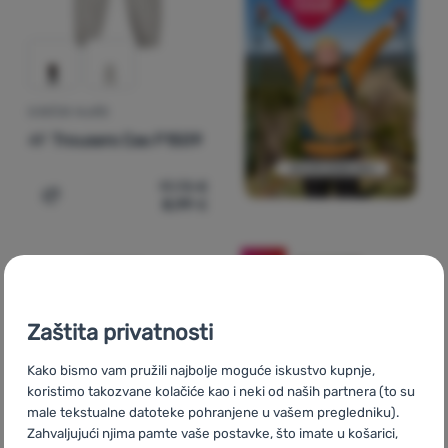
DJEČJE HLAČE
4F
Trousers Cas F1509
17,73
€
8,99
€
Dodati 'Dječje hlače 4F Trousers Cas F1509' za usporedb
-49
%
Zaštita privatnosti
Kako bismo vam pružili najbolje moguće iskustvo kupnje,
koristimo takozvane kolačiće kao i neki od naših partnera (to su
male tekstualne datoteke pohranjene u vašem pregledniku).
Zahvaljujući njima pamte vaše postavke, što imate u košarici,