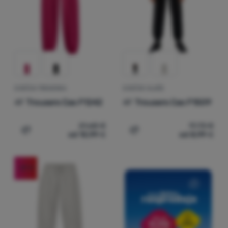
Prijava /
registracija
DJEČJA TRENERKA
DJEČJE HLAČE
4F
Trousers Cas F1242
4F
Trousers Cas F1509
21,68
€
17,73
€
od 10,99
€
od 8,99
€
Dodati 'Dječja trenerka 4F Trousers Cas F1242' za uspor
Dodati 'Dječje hlače 4F T
-49
%