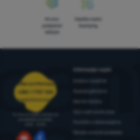
Mi smo
Vlastite marke
pobjednici
4camping
WRA24
Informacije i uvjeti
Outdoor savjetnik
Služba za informacije
4camping4nature
+385 1 7757 330
narudzbe@4camping.hr
Naš tim testera
Opći uvjeti poslovanja
Tu smo za savjet i pomoć od
ponedjeljka do petka
Pravilnik o reklamacijama
8:00 - 15:00
Obrada osobnih podataka