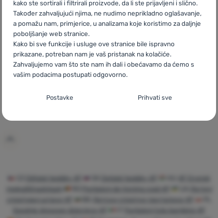
kako ste sortirali i filtrirali proizvode, da li ste prijavljeni i slično.
Također zahvaljujući njima, ne nudimo neprikladno oglašavanje,
DJEČJA TRENERKA
DJEČJA TRENERKA
Recenzije kupaca
a pomažu nam, primjerice, u analizama koje koristimo za daljnje
4F
Trousers Cas M1510
poboljšanje web stranice.
Kako bi sve funkcije i usluge ove stranice bile ispravno
4F
Trousers Cas M1245
prikazane, potreban nam je vaš pristanak na kolačiće.
Zahvaljujemo vam što ste nam ih dali i obećavamo da ćemo s
vašim podacima postupati odgovorno.
Postavljanje suglasnosti s kategorijama
Postavke
Prihvati sve
17,73
€
kolačića
10,99
€
8,99
€
Dodati 'Dječja trenerka 4F Trousers Cas M1245' za uspo
Dodati 'Dječja trenerka 4
Neophodno
Neophodno
-
Naša web stranica ne bi ispravno funkcionirala
bez potrebnih kolačića.
.
UVIJEK AKTIVAN
Neophodni kolačići omogućuju pravilan rad naše web stranice.
CZ
Dětské tepláky 4F
SK
Detské tepláky 4F
HU
4F Gyerek
Preferencijalne i proširene funkcije
Preferencijalne i proširene funkcije
-
Zahvaljujući ovim
Te osnovne funkcije uključuju, na primjer, kibernetičku zaštitu
melegítőnadrágok
RO
Pantaloni de trening copii 4F
UA
Дитячі
kolačićima, naša web stranica pamti Vaše postavke.
.
stranice, ispravan prikaz stranice ili prikaz prozorića kolačića.
Odobreno
спортивні штани 4F
BG
Детски спортни панталони 4F
PL
Više informacija
Spodnie dresowe dziecięce 4F
IT
Pantaloni tuta bambino 4F