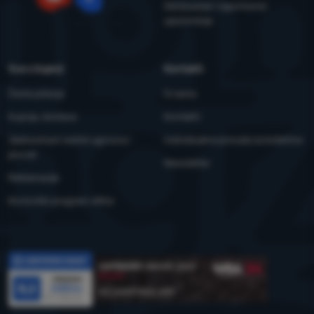
Održavanje i sigurnosna
YouTube
Facebook
upozorenja
Sve o kupnji
Kontakti
Česta pitanja
O nama
Kupnja, dostava
Kontakti
Jednostrani raskid ugovora i
Individualna ponuda za kolektive
povrat
Newsletter
Reklamacije
Korisnički program eXtra
Recenzije