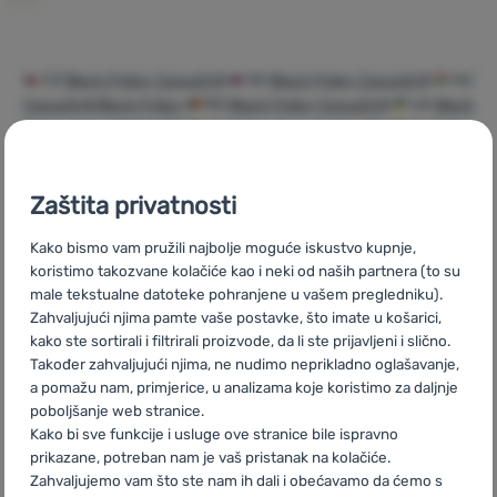
Prijava /
registracija
CZ
Black Friday CasusGrill
SK
Black Friday CasusGrill
HU
CasusGrill Black Friday
RO
Black Friday CasusGrill
UA
Black
Friday CasusGrill
BG
Black Friday CasusGrill
PL
Black Friday
CasusGrill
IT
Black Friday CasusGrill
ES
Black Friday
CasusGrill
FR
Black Friday CasusGrill
AT
Black Friday
Zaštita privatnosti
CasusGrill
DE
Black Friday CasusGrill
CH
Black Friday
CasusGrill
Kako bismo vam pružili najbolje moguće iskustvo kupnje,
koristimo takozvane kolačiće kao i neki od naših partnera (to su
male tekstualne datoteke pohranjene u vašem pregledniku).
Zahvaljujući njima pamte vaše postavke, što imate u košarici,
kako ste sortirali i filtrirali proizvode, da li ste prijavljeni i slično.
Brza dostava
Najveći izbor
Savjetujemo
Također zahvaljujući njima, ne nudimo neprikladno oglašavanje,
turističke
vas online i
a pomažu nam, primjerice, u analizama koje koristimo za daljnje
opreme!
telefonom
poboljšanje web stranice.
Kako bi sve funkcije i usluge ove stranice bile ispravno
prikazane, potreban nam je vaš pristanak na kolačiće.
Zahvaljujemo vam što ste nam ih dali i obećavamo da ćemo s