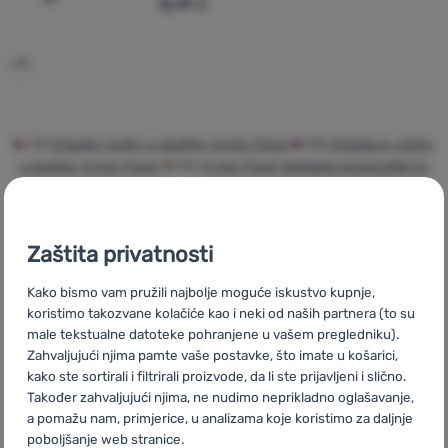
12,99
€
Dodati 'Uložak za hladjenje hrane Hydro Flask Small Ice
Prijava /
registracija
CZ
Chladící vložky a doplňky Hydro Flask
SK
Chladiace vložky
a doplnky Hydro Flask
HU
Hydro Flask Hűtőláda kiegészítők és
jégakkuk
RO
Inserții și accesorii de răcire Hydro Flask
UA
Акумулятори холоду та аксесуари Hydro Flask
BG
Охладители за хладилни чанти Hydro Flask
PL
Wkłady
Zaštita privatnosti
chłodzące Hydro Flask
IT
Panetti di ghiaccio e accessori Hydro
Flask
ES
Acumuladores de frio y accesorios Hydro Flask
FR
Kako bismo vam pružili najbolje moguće iskustvo kupnje,
Blocs réfrigérants et accessoires Hydro Flask
AT
Kühlakkus und
koristimo takozvane kolačiće kao i neki od naših partnera (to su
Zubehör Hydro Flask
DE
Kühlakkus und Zubehör Hydro Flask
male tekstualne datoteke pohranjene u vašem pregledniku).
CH
Kühlakkus und Zubehör Hydro Flask
Zahvaljujući njima pamte vaše postavke, što imate u košarici,
kako ste sortirali i filtrirali proizvode, da li ste prijavljeni i slično.
Također zahvaljujući njima, ne nudimo neprikladno oglašavanje,
a pomažu nam, primjerice, u analizama koje koristimo za daljnje
poboljšanje web stranice.